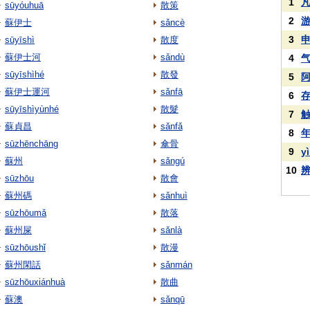
1
sūyóuhuā
散策
2
蘇伊士
sǎncè
3
sūyīshì
散度
蘇伊士河
sǎndù
4
sūyīshìhé
散發
5
蘇伊士運河
sǎnfā
6
sūyīshìyùnhé
散髮
7
蘇貞昌
sǎnfǎ
8
sūzhēnchāng
傘骨
9
y
蘇州
sǎngú
10
sūzhōu
散會
蘇州碼
sǎnhuì
sūzhōumǎ
散落
蘇州屎
sǎnlà
sūzhōushǐ
散漫
蘇州閑話
sǎnmán
sūzhōuxiánhuà
散曲
蘇澳
sǎnqū