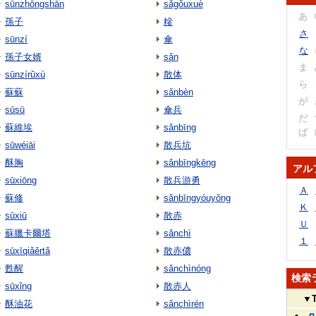
sūnzhōngshān
sǎgǒuxuè
あ
孫子
糝
さ
sūnzí
傘
な
孫子女婿
sǎn
ま
sūnzírǔxù
散体
ら
蘇蘇
sǎnbèn
が
sūsū
傘兵
だ
蘇維埃
sǎnbīng
ぱ
sūwéiāi
散兵坑
酥胸
sǎnbīngkēng
アル
sūxiōng
散兵游勇
Ａ
蘇修
sǎnbīngyóuyǒng
Ｋ
sūxiū
散赤
Ｕ
蘇臘卡爾塔
sǎnchì
１
sūxīqiǎěrtǎ
散赤儂
甦醒
sǎnchìnóng
検索
sūxǐng
散赤人
▼
酥油花
sǎnchìrén