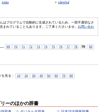
sūào
sǎnshuǐ
さくいんはプログラムで自動的に生成されているため、一部不適切なさ
含まれていることもあります。ご了承くださいませ。
お問い合わ
...
.
69
70
71
72
73
74
75
76
77
78
79
80
ジを見る：
10
20
30
40
50
60
70
80
ゴリーのほかの辞書
表現辞典
デジタル大辞泉
日本語活用形辞書