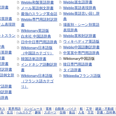
Weblio派生語辞書
Weblio和製英語辞書
訳辞書
Weblio英語表現辞典
メール英語例文辞書
Weblio英語言い回し辞
最強のスラング英会話
号和英辞書
典
Weblio専門用語対訳辞
オム表現辞
場面別・シーン別英語
書
表現辞典
Wiktionary英語版
ットスラン
Weblio英和対訳辞書
白水社 中国語辞典
ウィキペディア英語版
日中中日専門用語辞典
辞典
Weblio中国語翻訳辞書
Wiktionary日本語版
英英辞書
中英英中専門用語辞典
（中国語カテゴリ）
辞書
Wiktionary中国語版
韓国語単語辞書
訳辞書
韓日専門用語辞書
インドネシア語翻訳辞
日対訳辞書
書
タイ語辞書
中国語例文辞
Wiktionary日本語版
Wikipediaフランス語版
（フランス語カテゴ
ア語辞書
リ）
翻訳辞書
語辞典
ネス
｜
業界用語
｜
コンピュータ
｜
電車
｜
自動車・バイク
｜
船
｜
工学
｜
建築・不動産
文化
｜
生活
｜
ヘルスケア
｜
趣味
｜
スポーツ
｜
生物
｜
食品
｜
人名
｜
方言
｜
辞書・百科事