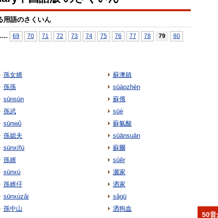
る用語のさくいん
...
.
69
70
71
72
73
74
75
76
77
78
79
80
孫女婿
蘇澳鎮
孫孫
sūàozhèn
sūnsūn
蘇俄
孫武
sūè
sūnwǔ
蘇氨酸
孫媳夫
sūānsuān
sūnxífú
蘇爾
孫婿
sūěr
sūnxù
灑家
孫婿仔
洒家
sūnxùzǎi
sǎgū
孫中山
洒狗血
50