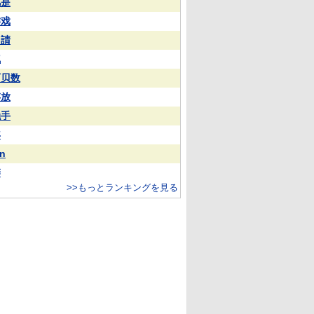
凡是
游戏
申請
气
阿贝数
存放
触手
年
ìn
辨
>>もっとランキングを見る