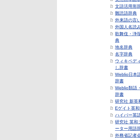
文語活用形
難読語辞典
外来語の言
外国人名読
歌舞伎・浄
典
地名辞典
名字辞典
ウィキペデ
し辞書
Weblio日
辞書
Weblio類
辞書
研究社 新英
Eゲイト英
ハイパー英
研究社 英和
ーター用語
外務省記者