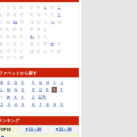
い
う
え
お
か
き
く
け
こ
し
す
せ
そ
た
ち
つ
て
と
に
ぬ
ね
の
は
ひ
ふ
へ
ほ
み
む
め
も
や
ゆ
よ
り
る
れ
ろ
わ
を
ん
ぎ
ぐ
げ
ご
ざ
じ
ず
ぜ
ぞ
ぢ
づ
で
ど
ば
び
ぶ
べ
ぼ
ぴ
ぷ
ぺ
ぽ
ファベットから探す
Ｂ
Ｃ
Ｄ
Ｅ
Ｆ
Ｇ
Ｈ
Ｉ
Ｊ
Ｌ
Ｍ
Ｎ
Ｏ
Ｐ
Ｑ
Ｒ
Ｓ
Ｔ
Ｖ
Ｗ
Ｘ
Ｙ
Ｚ
記号
２
３
４
５
６
７
８
９
０
ランキング
▼
11～20
▼
21～30
TOP10