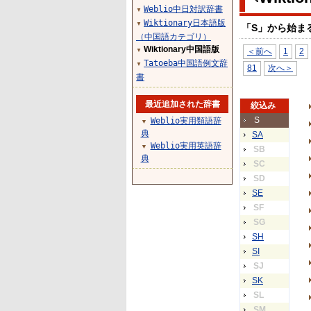
Weblio中日対訳辞書
▼
Wiktionary日本語版
▼
「S」から始ま
（中国語カテゴリ）
Wiktionary中国語版
＜前へ
1
2
▼
Tatoeba中国語例文辞
▼
81
次へ＞
書
最近追加された辞書
絞込み
S
Weblio実用類語辞
▼
典
SA
Weblio実用英語辞
▼
SB
典
SC
SD
SE
SF
SG
SH
SI
SJ
SK
SL
SM