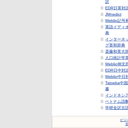
訳
EDR日英対
JMnedict
Weblio記
英語イディ
典
インターネ
グ英和辞典
斎藤和英大
人口統計学
Weblio例文
EDR日中対
Weblio中
Tatoeba
書
インドネシ
ベトナム語
学研全訳古
ビジ