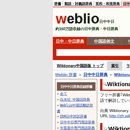
辞書
類語・対義語辞典
英和・和英辞典
日中
日中中日
約160万語収録の日中辞典・中日辞典
日中・中日辞典
中国語例文
Wiktionary中国語版 トップ
索引
ラ
Weblio 辞書
＞
日中中日辞典
＞
Wikti
Wiktio
日中中日辞典収録辞書
全て
フリー辞書｢Wi
▼
白水社 中国語辞典
語で解説してい
▼
Weblio中国語翻訳辞
▼
出典 Wiktionary
書
URL
http://zh.wi
EDR日中対訳辞書
▼
日中中日専門用語辞典
▼
Wikt
中英英中専門用語辞典
▼