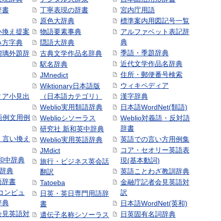
辞書
丁寧表現の辞書
宮内庁用語
原色大辞典
標準案内用図記号一覧
い換え提案
物語要素事典
アルファベット表記辞
典
み方字典
隠語大辞典
季語・季題辞典
瑠璃外題辞
古典文学作品名辞典
近代文学作品名辞典
駅名辞典
住所・郵便番号検索
JMnedict
ウィキペディア
Wiktionary日本語版
ィア小見出
（日本語カテゴリ）
漢字辞典
Weblio実用類語辞典
日本語WordNet(類語)
本語例文用例
Weblioシソーラス
Weblio対義語・反対語
辞書
研究社 新和英中辞典
語・言い換え
英語での言い方用例集
Weblio実用英語辞典
コア・セオリー英語表
JMdict
和中辞典
現(基本動詞)
旅行・ビジネス英会話
和辞典
英語ことわざ教訓辞典
翻訳
語辞書
金融庁記者会見英語対
Tatoeba
コンピュ
訳
日英・英日専門用語辞
辞典
日本語WordNet(英和)
書
会見英語対
日英固有名詞辞典
遺伝子名称シソーラス