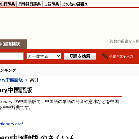
中日辞典
日韓韓日辞典
古語辞典
その他の辞書▼
複数の辞書から検
中国語翻訳
手書き文字入力
ンキング
onary中国語版
＞ 索引
nary中国語版
ktionary｣の中国語版で、中国語の単語の発音や意味などを中国
る中中辞典です。
ktionary.org/
ionary中国語版 のさくいん