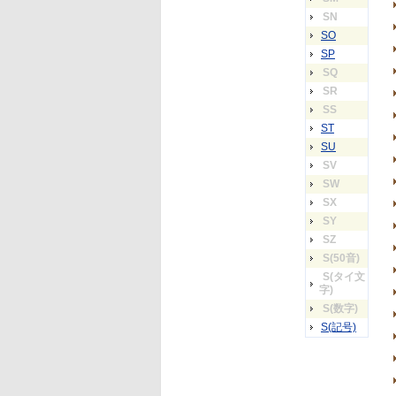
SN
SO
SP
SQ
SR
SS
ST
SU
SV
SW
SX
SY
SZ
S(50音)
S(タイ文
字)
S(数字)
S(記号)