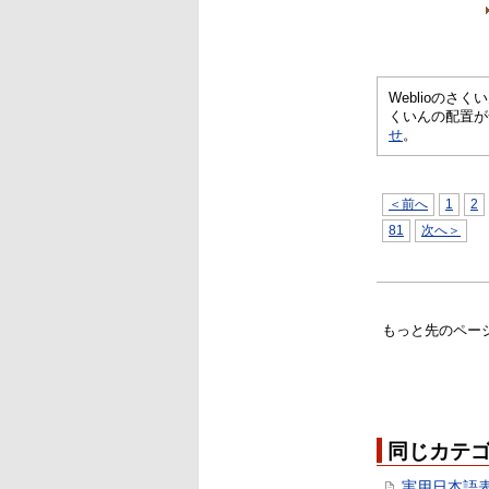
Weblioの
くいんの配置が
せ
。
＜前へ
1
2
81
次へ＞
もっと先のペー
同じカテ
実用日本語