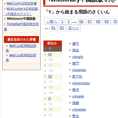
Weblio中日対訳辞書
▼
Wiktionary日本語版
▼
「Y」から始まる用語のさくいん
（中国語カテゴリ）
Wiktionary中国語版
▼
...
.
＜前へ
1
2
66
67
68
69
70
Tatoeba中国語例文辞
▼
...
.
81
82
次へ＞
書
最近追加された辞書
絞込み
傭丐
Weblio実用類語辞
▼
Y
佣金
典
YA
Weblio実用英語辞
▼
yōngjīn
YB
典
雍門
YC
yōngmén
YD
YE
邕宁区
YF
yōngnìngōu
YG
雍沛
YH
yōngpèi
YI
佣錢
YJ
yōngqián
YK
YL
壅水