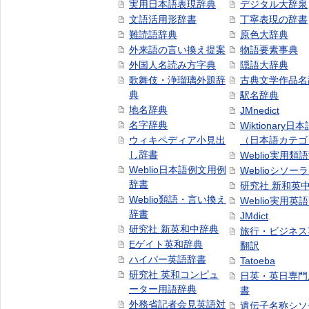
実用日本語表現辞典
デジタル大辞泉
文語活用形辞書
丁寧表現の辞書
難読語辞典
原色大辞典
外来語の言い換え提案
物語要素事典
外国人名読み方字典
隠語大辞典
歌舞伎・浄瑠璃外題辞
古典文学作品名
典
駅名辞典
地名辞典
JMnedict
名字辞典
Wiktionary日
ウィキペディア小見出
（日本語カテゴ
し辞書
Weblio実用類
Weblio日本語例文用例
Weblioシソー
辞書
研究社 新和英
Weblio類語・言い換え
Weblio実用英
辞書
JMdict
研究社 新英和中辞典
旅行・ビジネス
Eゲイト英和辞典
翻訳
ハイパー英語辞書
Tatoeba
研究社 英和コンピュ
日英・英日専門
ーター用語辞典
書
外務省記者会見英語対
遺伝子名称シソ