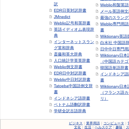
訳
Weblio和製英
EDR日英対訳辞書
メール英語例文
JMnedict
最強のスラング
Weblio記号和英辞書
Weblio専門用
英語イディオム表現辞
書
典
Wiktionary英語
インターネットスラン
白水社 中国語
グ英和辞典
日中中日専門用
斎藤和英大辞典
Wiktionary日
人口統計学英英辞書
（中国語カテゴ
Weblio例文辞書
韓国語単語辞書
EDR日中対訳辞書
インドネシア語
Weblio中日対訳辞書
書
Tatoeba中国語例文辞
Wiktionary日
書
（フランス語カ
インドネシア語辞書
リ）
ベトナム語翻訳辞書
学研全訳古語辞典
ビジネス
｜
業界用語
｜
コンピュータ
｜
文化
｜
生活
｜
ヘルスケア
｜
趣味
｜