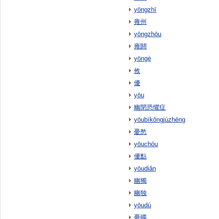
yōngzhī
雍州
yōngzhōu
雍閼
yōngè
攸
優
yōu
幽閉恐懼症
yōubìkǒngjùzhēng
憂愁
yōuchóu
優點
yōudiǎn
幽獨
幽独
yōudú
憂國