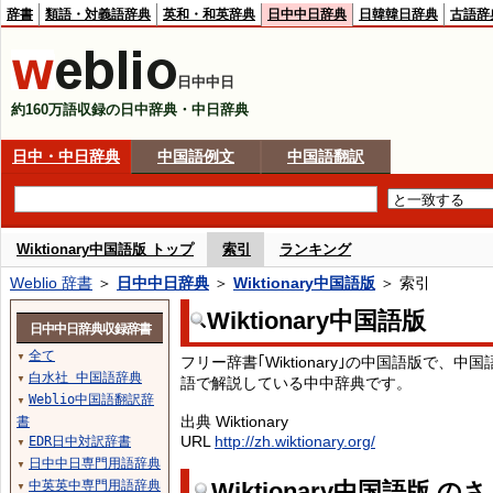
辞書
類語・対義語辞典
英和・和英辞典
日中中日辞典
日韓韓日辞典
古語辞
日中中日
約160万語収録の日中辞典・中日辞典
日中・中日辞典
中国語例文
中国語翻訳
Wiktionary中国語版 トップ
索引
ランキング
Weblio 辞書
＞
日中中日辞典
＞
Wiktionary中国語版
＞ 索引
Wiktionary中国語版
日中中日辞典収録辞書
全て
▼
フリー辞書｢Wiktionary｣の中国語版で
白水社 中国語辞典
▼
語で解説している中中辞典です。
Weblio中国語翻訳辞
▼
出典 Wiktionary
書
URL
http://zh.wiktionary.org/
EDR日中対訳辞書
▼
日中中日専門用語辞典
▼
中英英中専門用語辞典
Wiktionary中国語版 の
▼