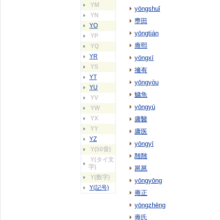
YM
yōngshuǐ
YN
壅田
YO
yōngtián
YP
雍熙
YQ
YR
yōngxī
YS
擁有
YT
yōngyòu
YU
鱅魚
YV
yōngyú
YW
YX
庸醫
YY
庸医
YZ
yōngyī
Y(50音)
雝雝
Y(タイ文
字)
邕邕
Y(数字)
yōngyōng
Y(記号)
雍正
yōngzhēng
雍氏