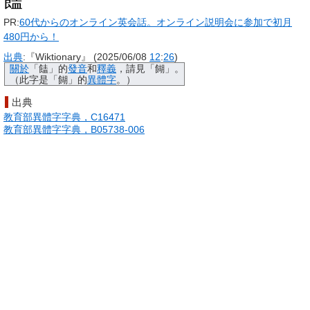
䭍
PR:
60代からのオンライン英会話。オンライン説明会に参加で初月
480円から！
出典
:『Wiktionary』 (2025/06/08
12
:
26
)
關於
「
䭍
」的
發音
和
釋義
，請見「
餬
」。
（此字是「
餬
」的
異體字
。）
出典
教育部異體字字典，C16471
教育部異體字字典，B05738-006