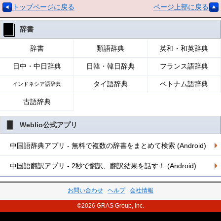
トップページに戻る
ページ上部に戻る
辞書
辞書
類語辞典
英和・和英辞典
日中・中日辞典
日韓・韓日辞典
フランス語辞典
タイ語辞典
ベトナム語辞典
インドネシア語辞典
古語辞典
Weblio公式アプリ
中国語辞典アプリ - 無料で複数の辞書をまとめて検索 (Android)
中国語翻訳アプリ - 2秒で翻訳、翻訳結果を話す！ (Android)
お問い合わせ
ヘルプ
会社情報
©2026 GRAS Group, Inc.