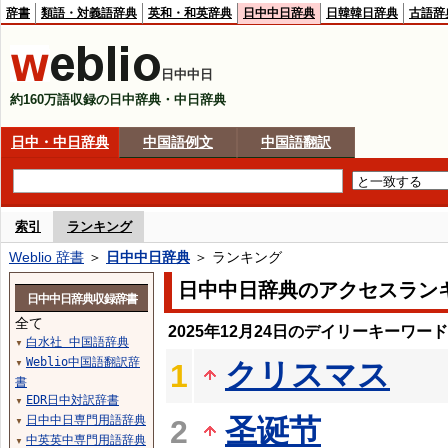
辞書
類語・対義語辞典
英和・和英辞典
日中中日辞典
日韓韓日辞典
古語辞
日中中日
約160万語収録の日中辞典・中日辞典
日中・中日辞典
中国語例文
中国語翻訳
索引
ランキング
Weblio 辞書
＞
日中中日辞典
＞ ランキング
日中中日辞典のアクセスラン
日中中日辞典収録辞書
全て
2025年12月24日のデイリーキーワー
白水社 中国語辞典
▼
Weblio中国語翻訳辞
クリスマス
1
▼
書
EDR日中対訳辞書
▼
日中中日専門用語辞典
圣诞节
2
▼
中英英中専門用語辞典
▼