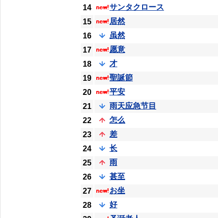
サンタクロース
14
居然
15
虽然
16
愿意
17
才
18
聖誕節
19
平安
20
雨天应急节目
21
怎么
22
差
23
长
24
雨
25
甚至
26
お坐
27
好
28