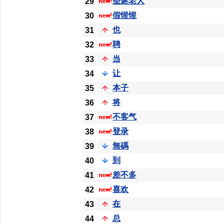
圣诞老人
29
假惺惺
30
也
31
聘
32
当
33
让
34
本子
35
将
36
不客气
37
登录
38
無碼
39
到
40
差不多
41
喜欢
42
在
43
总
44