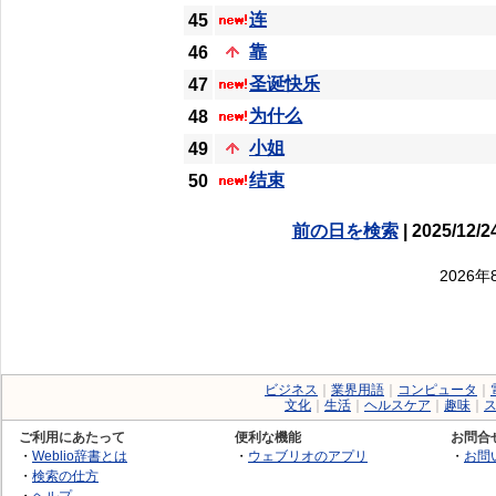
连
45
靠
46
圣诞快乐
47
为什么
48
小姐
49
结束
50
前の日を検索
| 2025/12/2
2026
ビジネス
｜
業界用語
｜
コンピュータ
｜
文化
｜
生活
｜
ヘルスケア
｜
趣味
｜
ご利用にあたって
便利な機能
お問合
・
Weblio辞書とは
・
ウェブリオのアプリ
・
お問
・
検索の仕方
・
ヘルプ