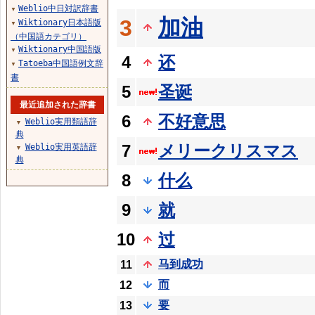
Weblio中日対訳辞書
▼
加油
3
Wiktionary日本語版
▼
（中国語カテゴリ）
Wiktionary中国語版
▼
4
还
Tatoeba中国語例文辞
▼
書
5
圣诞
最近追加された辞書
6
不好意思
Weblio実用類語辞
▼
典
7
メリークリスマス
Weblio実用英語辞
▼
典
8
什么
9
就
10
过
马到成功
11
而
12
要
13