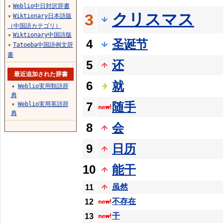
Weblio中日対訳辞書
▼
クリスマス
3
Wiktionary日本語版
▼
（中国語カテゴリ）
Wiktionary中国語版
▼
4
圣诞节
Tatoeba中国語例文辞
▼
書
5
还
最近追加された辞書
6
就
Weblio実用類語辞
▼
典
7
随手
Weblio実用英語辞
▼
典
8
会
9
日历
10
能干
虽然
11
不存在
12
干
13