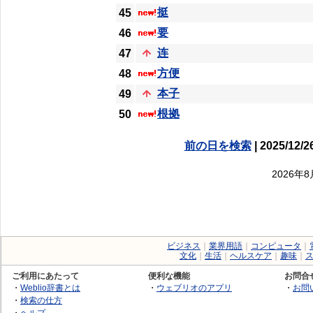
挺
45
要
46
连
47
方便
48
本子
49
根拠
50
前の日を検索
| 2025/12/2
2026年
ビジネス
｜
業界用語
｜
コンピュータ
｜
文化
｜
生活
｜
ヘルスケア
｜
趣味
｜
ご利用にあたって
便利な機能
お問合
・
Weblio辞書とは
・
ウェブリオのアプリ
・
お問
・
検索の仕方
・
ヘルプ