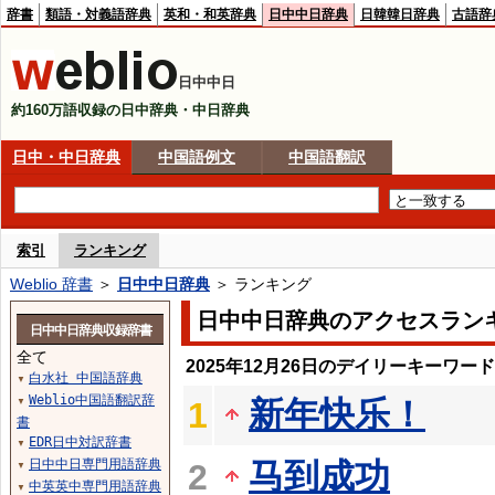
辞書
類語・対義語辞典
英和・和英辞典
日中中日辞典
日韓韓日辞典
古語辞
日中中日
約160万語収録の日中辞典・中日辞典
日中・中日辞典
中国語例文
中国語翻訳
索引
ランキング
Weblio 辞書
＞
日中中日辞典
＞ ランキング
日中中日辞典のアクセスラン
日中中日辞典収録辞書
全て
2025年12月26日のデイリーキーワー
白水社 中国語辞典
▼
Weblio中国語翻訳辞
新年快乐！
1
▼
書
EDR日中対訳辞書
▼
日中中日専門用語辞典
马到成功
2
▼
中英英中専門用語辞典
▼