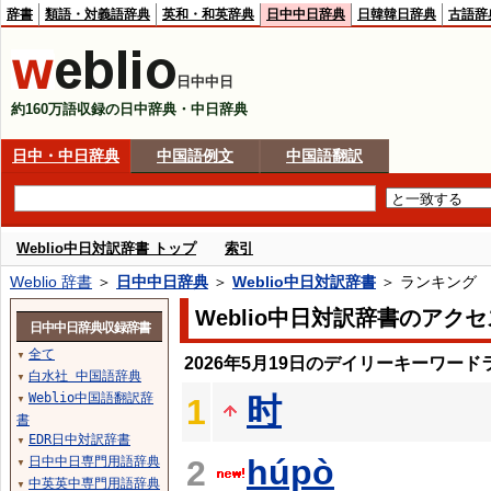
辞書
類語・対義語辞典
英和・和英辞典
日中中日辞典
日韓韓日辞典
古語辞
日中中日
約160万語収録の日中辞典・中日辞典
日中・中日辞典
中国語例文
中国語翻訳
Weblio中日対訳辞書 トップ
索引
Weblio 辞書
＞
日中中日辞典
＞
Weblio中日対訳辞書
＞ ランキング
Weblio中日対訳辞書のアク
日中中日辞典収録辞書
全て
▼
2026年5月19日のデイリーキーワード
白水社 中国語辞典
▼
Weblio中国語翻訳辞
时
1
▼
書
EDR日中対訳辞書
▼
húpò
日中中日専門用語辞典
2
▼
中英英中専門用語辞典
▼