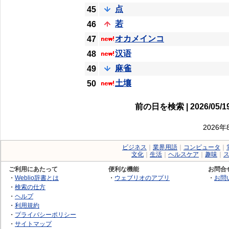
点
45
若
46
オカメインコ
47
汉语
48
麻雀
49
土壤
50
前の日を検索 | 2026/05/19
2026
ビジネス
｜
業界用語
｜
コンピュータ
｜
文化
｜
生活
｜
ヘルスケア
｜
趣味
｜
ご利用にあたって
便利な機能
お問合
・
Weblio辞書とは
・
ウェブリオのアプリ
・
お問
・
検索の仕方
・
ヘルプ
・
利用規約
・
プライバシーポリシー
・
サイトマップ