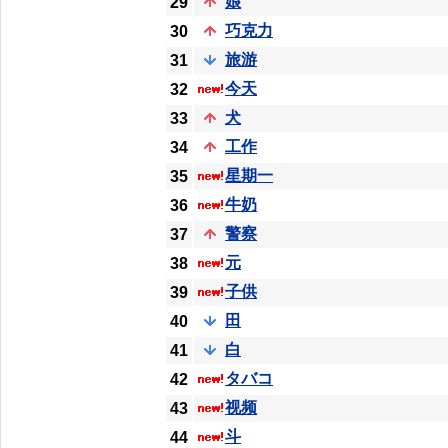
娘
29
巧克力
30
旅游
31
今天
32
犬
33
工作
34
星期一
35
牛奶
36
警察
37
元
38
子供
39
田
40
白
41
タバコ
42
视频
43
斗
44