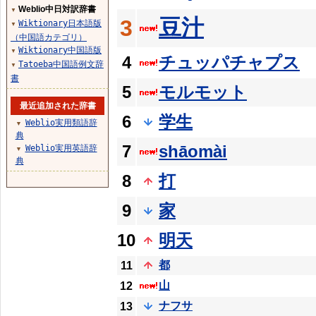
Weblio中日対訳辞書
▼
豆汁
3
Wiktionary日本語版
▼
（中国語カテゴリ）
Wiktionary中国語版
▼
4
チュッパチャプス
Tatoeba中国語例文辞
▼
書
5
モルモット
最近追加された辞書
6
学生
Weblio実用類語辞
▼
典
7
shāomài
Weblio実用英語辞
▼
典
8
打
9
家
10
明天
都
11
山
12
ナフサ
13