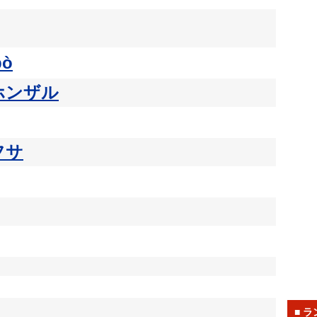
pò
ホンザル
フサ
■ 