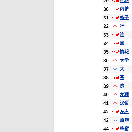
价格
29
内裤
30
椅子
31
行
32
连
33
風
34
情報
35
大学
36
大
37
茶
38
陈
39
发现
40
汉语
41
左右
42
旅游
43
蜂蜜
44