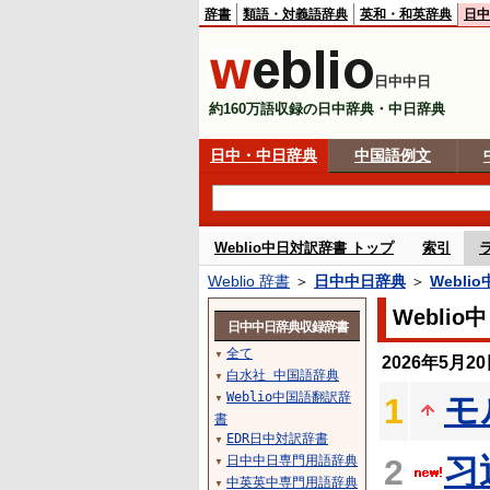
辞書
類語・対義語辞典
英和・和英辞典
日中
日中中日
約160万語収録の日中辞典・中日辞典
日中・中日辞典
中国語例文
Weblio中日対訳辞書 トップ
索引
Weblio 辞書
＞
日中中日辞典
＞
Webli
Webli
日中中日辞典収録辞書
全て
▼
2026年5月
白水社 中国語辞典
▼
Weblio中国語翻訳辞
モ
1
▼
書
EDR日中対訳辞書
▼
习
日中中日専門用語辞典
2
▼
中英英中専門用語辞典
▼