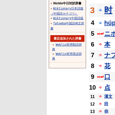
Weblio中日対訳辞書
▼
时
3
Wiktionary日本語版
▼
（中国語カテゴリ）
Wiktionary中国語版
▼
4
hú
Tatoeba中国語例文辞
▼
書
5
ニ
最近追加された辞書
6
本
Weblio実用類語辞
▼
典
7
ナ
Weblio実用英語辞
▼
典
8
花
9
口
10
点
漢文
11
田
12
你
13