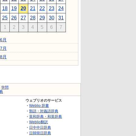
18
19
20
21
22
23
24
25
26
27
28
29
30
31
1
2
3
4
5
6
7
6月
7月
8月
｜
学問
典
ウェブリオのサービス
・
Weblio 辞書
・
類語・対義語辞典
・
英和辞典・和英辞典
・
Weblio翻訳
・
日中中日辞典
・
日韓韓日辞典