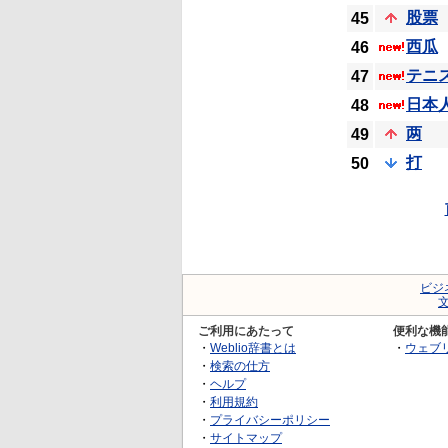
股票
45
西瓜
46
テニ
47
日本
48
两
49
打
50
ビジ
ご利用にあたって
便利な機
・
Weblio辞書とは
・
ウェブ
・
検索の仕方
・
ヘルプ
・
利用規約
・
プライバシーポリシー
・
サイトマップ