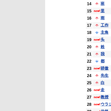
班
14
里
15
雨
16
工作
17
主角
18
头
19
姓
20
我
21
都
22
骄傲
23
先生
24
白
25
走
26
教授
27
ウラ
28