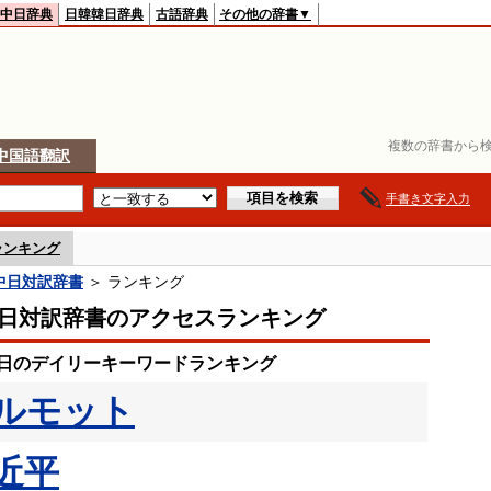
中日辞典
日韓韓日辞典
古語辞典
その他の辞書▼
複数の辞書から検
中国語翻訳
手書き文字入力
ランキング
o中日対訳辞書
＞ ランキング
o中日対訳辞書のアクセスランキング
20日のデイリーキーワードランキング
ルモット
近平