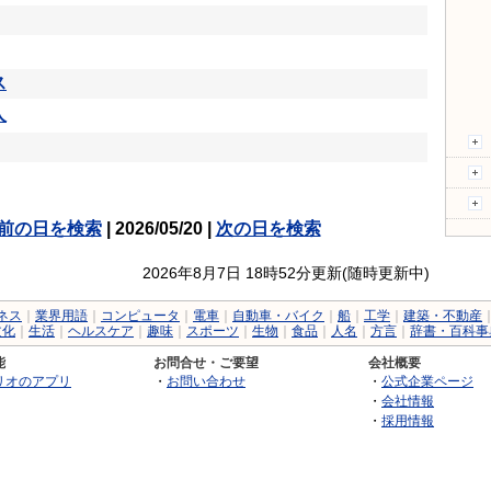
ス
人
前の日を検索
| 2026/05/20 |
次の日を検索
2026年8月7日 18時52分更新(随時更新中)
ネス
｜
業界用語
｜
コンピュータ
｜
電車
｜
自動車・バイク
｜
船
｜
工学
｜
建築・不動産
文化
｜
生活
｜
ヘルスケア
｜
趣味
｜
スポーツ
｜
生物
｜
食品
｜
人名
｜
方言
｜
辞書・百科事
能
お問合せ・ご要望
会社概要
リオのアプリ
・
お問い合わせ
・
公式企業ページ
・
会社情報
・
採用情報