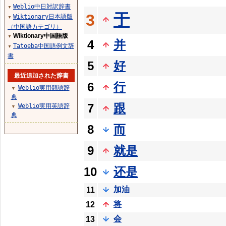
Weblio中日対訳辞書
▼
于
3
Wiktionary日本語版
▼
（中国語カテゴリ）
Wiktionary中国語版
▼
4
并
Tatoeba中国語例文辞
▼
書
5
好
最近追加された辞書
6
行
Weblio実用類語辞
▼
典
7
跟
Weblio実用英語辞
▼
典
8
而
9
就是
10
还是
加油
11
将
12
会
13