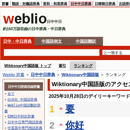
辞書
類語・対義語辞典
英和・和英辞典
日中中日辞典
日韓韓日辞典
古語辞
日中中日
約160万語収録の日中辞典・中日辞典
日中・中日辞典
中国語例文
中国語翻訳
Wiktionary中国語版 トップ
索引
ランキング
Weblio 辞書
＞
日中中日辞典
＞
Wiktionary中国語版
＞ ランキング
Wiktionary中国語版のア
日中中日辞典収録辞書
全て
▼
2025年10月28日のデイリーキーワー
白水社 中国語辞典
▼
Weblio中国語翻訳辞
要
1
▼
書
EDR日中対訳辞書
▼
你好
日中中日専門用語辞典
2
▼
中英英中専門用語辞典
▼