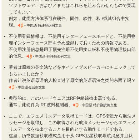
ソフトウェア、および／またはこれらを組み合わせたもので実現
してもよい。
例如，此类方法体系可在硬件、固件、软件、和 /或其组合中实
现。
- 中国語 特許翻訳例文集
不使用登録情報は、不使用インターフェースボードと、不使用物
理インターフェース部を予め登録しておくための情報である。
不使用注册信息是用于预先注册不使用接口板和不使用物理接口部
的信息。
- 中国語 特許翻訳例文集
著者は原稿の英文
法
などをネイティブスピーカーにチェックして
もらいましたか？
作者让说英语母语的人检查过了原文的英语语法之类的东西了吗？
- 中国語会話例文集
典型的に、このハードウェアはRF包絡線検出器である。
通常，此硬件为 RF波封检测器。
- 中国語 特許翻訳例文集
ここで、エフェメリスデータ取得モードは、GPS衛星から航
法
メ
ッセージを取得し、この取得された航
法
メッセージからエフェメ
リスデータを抽出することを目的とする動作モードである。
这里，历书数据获取模式是用于从 GPS卫星获取导航消息并且从