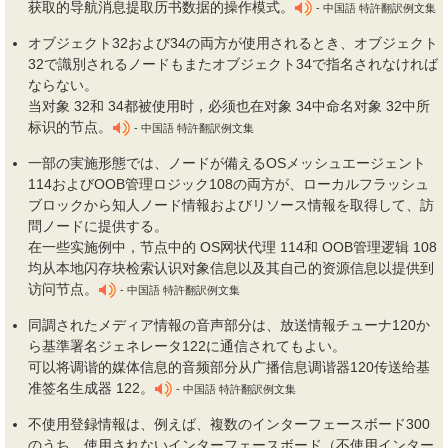
获取的导航消息提取历书数据的操作模式。
- 中国語 特許翻訳例文集
オブジェクト32および34の両方が使用されるとき、オブジェクト
32で識別されるノードもまたオブジェクト34で指名されなければ
ならない。
当对象 32和 34都被使用时，必须也在对象 34中命名对象 32中所
标识的节点。
- 中国語 特許翻訳例文集
一部の実施形態では、ノードが備えるOSメッシュエージェント
114およびOOB管理ロジック108の両方が、ローカルフラッシュ
ブロックから知人ノード情報およびリソース情報を取得して、訪
問ノードに提供する。
在一些实施例中，节点中的 OS网状代理 114和 OOB管理逻辑 108
均从本地闪存块检索认识对象信息以及其自己的资源信息以提供到
访问节点。
- 中国語 特許翻訳例文集
同調されたメディア情報の音声部分は、放送情報チューナ120か
ら基準署名ジェネレータ122に通信されてもよい。
可以将调谐的媒体信息的音频部分从广播信息调谐器120传送给基
准签名生成器 122。
- 中国語 特許翻訳例文集
不使用登録情報は、例えば、複数のインターフェースボード300
のうち、使用されないインターフェースボード（不使用インター