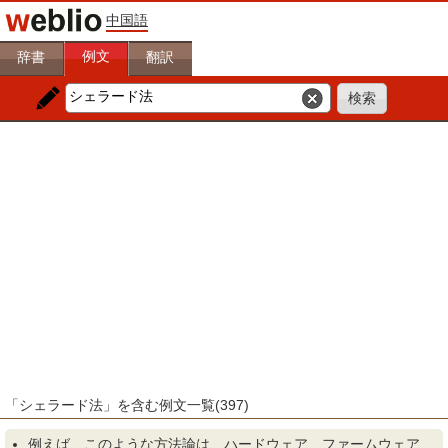
中国語
例文
辞書
翻訳
「シェラード法」を含む例文一覧(397)
例えば、このような方
法
論は、ハードウェア、ファームウェア、