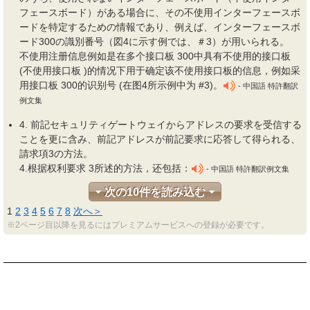
フェースボード）がある場合に、その不使用インターフェースボ
ードを特定するための情報であり、例えば、インターフェースボ
ード300の識別番号（図4に示す例では、＃3）が用いられる。
不使用注册信息例如是在多个接口板 300中具有不使用的接口板
(不使用接口板 )的情况下用于确定该不使用接口板的信息，例如采
用接口板 300的识别号 (在图4所示例中为 #3)。
- 中国語 特許翻訳
例文集
4. 前記セキュリティゲートウェイからアドレスの要求を受信する
ことを更に含み、前記アドレスが前記要求に応答して得られる、
請求項3の方
法
。
4.根据权利要求 3所述的方法，还包括：
- 中国語 特許翻訳例文集
次の10件を読み込む
1
2
3
4
5
6
7
8
次へ＞
※2ページ目以降を見るにはプレミアムサービスへの登録が必要です。