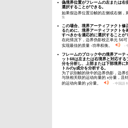
偽境界位置がフレームの左または右側
選択することができる。
如果假边界位置沿帧的左侧或右侧，则
集
この場合、境界アーティファクト修正
るために、境界アーティファクトを
すべきかを適応的に選択することが
在此情况下，边界伪影校正单元 56
实现最佳的质量 -功率权衡。
-
フレームのブロック中の境界アーテ
ット68は左または右境界と対応する
分を分析し、上部または下部境界に
トルのy成分を分析する。
为了识别帧的块中的边界伪影，边界伪
与块相关联的运动向量的 x分量，且
的运动向量的 y分量。
- 中国語