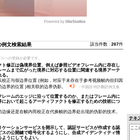
Powered by 
GliaStudios
Mute
該当件数 :
267
件
の例文検索結果
ビスへの登録が必要です。
クト修正は偽境界位置、例えば参照ビデオフレーム内に存在し
レームまで広がった境界に対応する位置に関連する境界アーテ
れる。
校正与假边界位置 (例如，对应于未存在于参考视频帧内但归因
边界的位置 )相关联的边界伪影。
- 中国語 特許翻訳例文集
フレームのエッジに沿って位置するのか、またはフレーム内に
界において起こるアーティファクトを修正するための技術につ
的边缘还是在帧内而校正在代换帧的边界处出现的伪影的技术。
テキ
リケーションサービスを開示して、認証サービスが作成する認
ビスの公開鍵で暗号化するようにし、合成アイデンティティ情
るようにしてもよい。