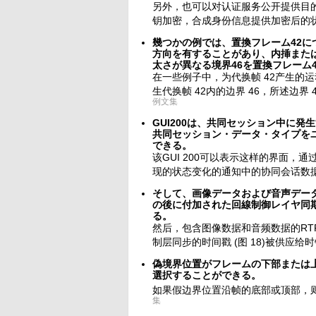
另外，也可以对认证服务公开提供目
钥加密，合成身份信息提供加密后的
幾つかの例では、置換フレーム42
方向を有することがあり、内挿また
太さが異なる境界46を置換フレーム
在一些例子中，为代换帧 42产生的
生代换帧 42内的边界 46，所述边界
例文集
GUI200は、共同セッション中に
共同セッション・データ・タイプを
できる。
该GUI 200可以表示这样的界面
现的状态变化的通知中的协同会话数
そして、画像データおよび音声データ
の後に付加された回線制御レイヤ同期
る。
然后，包含图像数据和音频数据的RT
制层同步的时间戳 (图 18)被供应给时
偽境界位置がフレームの下部または上
選択することができる。
如果假边界位置沿帧的底部或顶部，则
集