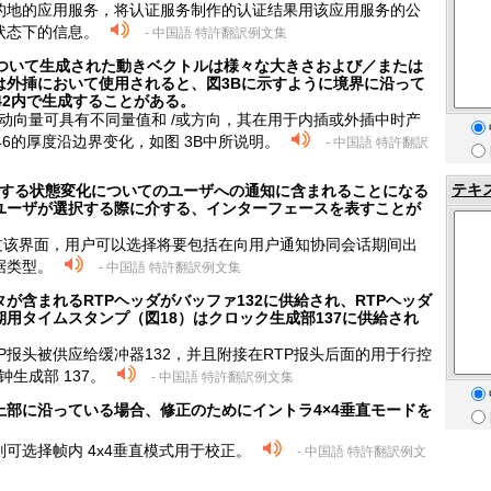
的地的应用服务，将认证服务制作的认证结果用该应用服务的公
状态下的信息。
- 中国語 特許翻訳例文集
について生成された動きベクトルは様々な大きさおよび／または
は外挿において使用されると、図3Bに示すように境界に沿って
42内で生成することがある。
运动向量可具有不同量值和 /或方向，其在用于内插或外插中时产
 46的厚度沿边界变化，如图 3B中所说明。
- 中国語 特許翻訳
テキ
発生する状態変化についてのユーザへの通知に含まれることになる
ユーザが選択する際に介する、インターフェースを表すことが
，通过该界面，用户可以选择将要包括在向用户通知协同会话期间出
据类型。
- 中国語 特許翻訳例文集
が含まれるRTPヘッダがバッファ132に供給され、RTPヘッダ
用タイムスタンプ（図18）はクロック生成部137に供給され
P报头被供应给缓冲器132，并且附接在RTP报头后面的用于行控
钟生成部 137。
- 中国語 特許翻訳例文集
部に沿っている場合、修正のためにイントラ4×4垂直モードを
可选择帧内 4x4垂直模式用于校正。
- 中国語 特許翻訳例文