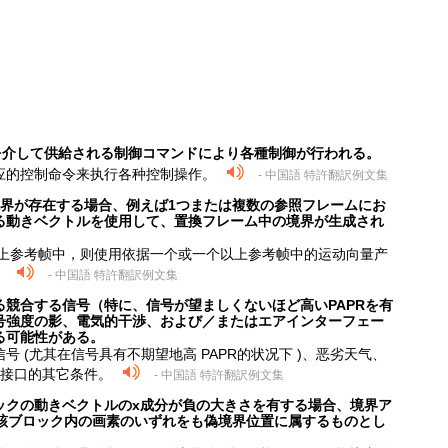
を介して供給される制御コマンドにより各種制御が行われる。
供应的控制命令来执行各种控制操作。
- 中国語 特許翻訳例文集
境界が存在する場合、例えば1つまたは複数の参照フレームにお
る動きベクトルを使用して、置換フレーム中の境界が生成され
个以上参考帧中，则使用依据一个或一个以上参考帧中的运动向量产
。
- 中国語 特許翻訳例文集
競合する信号（特に、信号が望ましくないほど高いPAPRを有
号強度の影、電気的干渉、および／またはエアインターフェー
る可能性がある。
 (尤其在信号具有不期望地高 PAPR的状况下 )、恶劣天气、
中接口的其它条件。
- 中国語 特許翻訳例文集
ックの動きベクトルのx成分が負の大きさを有する場合、境界ア
当該ブロック内の画素のいずれをも偽境界位置に属するものとし