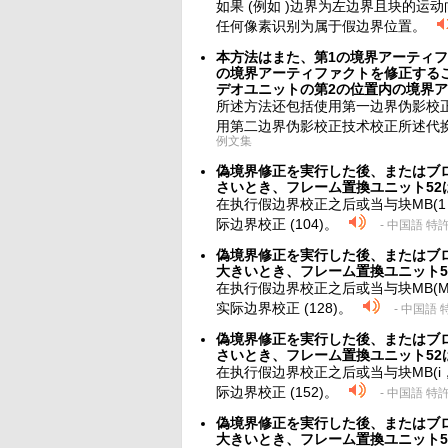
如果 (例如 )边界为左边界且块的运
任何像素识别为属于假边界位置。
本方法はまた、第1の境界アーティ
の境界アーティファクトを修正する
デオユニットの第2の位置内の境界
所述方法还包括使用第一边界伪影校
用第二边界伪影校正技术校正所述代
例文集
偽境界修正を実行した後、またはブロ
さいとき、フレーム置換ユニット52
在执行假边界校正之后或当与块MB(1
际边界校正 (104)。
- 中国語 
偽境界修正を実行した後、またはブロ
大きいとき、フレーム置換ユニット5
在执行假边界校正之后或当与块MB(M
实际边界校正 (128)。
- 中国語
偽境界修正を実行した後、またはブロ
さいとき、フレーム置換ユニット52
在执行假边界校正之后或当与块MB(i
际边界校正 (152)。
- 中国語 
偽境界修正を実行した後、またはブロ
大きいとき、フレーム置換ユニット5