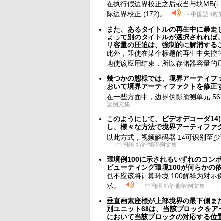
在执行假边界校正之后或当与块MB(i
际边界校正 (172)。
- 中国語 
また、あるタイトルの再生中に暴走
よって別のタイトルが選択されれば
リ容量の圧迫は、強制的に解消する
此外，即使在某个标题的再生中失控
地使该应用结束，所以存储器容量的
幾つかの態様では、境界アーティフ
おいて境界アーティファクトを修正
在一些方面中，边界伪影预测单元 5
訳例文集
このようにして、ビデオデコーダ14
し、様々な方法で境界アーティファ
以此方式，视频解码器 14可识别至
- 中国語 特許翻訳例文集
環境例100に示されるいずれのコン
ピューティング環境100が何らかの
也不应该将计算环境 100解释为对示
求。
- 中国語 特許翻訳例文集
垂直画素座標が上部境界の最下側ま
別ユニット68は、当該ブロックを
において当該ブロックの対応する位