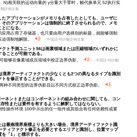
， N)相关联的运动向量的 y分量大于零时，帧代换单元 52执行实
特許翻訳例文集
したアプリケーションがメモリを占有したとしても、ユーザに
、そのアプリケーションは強制的に終了させられるので、メモ
ことになる。
的应用占用了存储器，也只要由用户选择别的标题，就能够强制
压迫强制地解除。
- 中国語 特許翻訳例文集
ァクト予測ユニット56は画素領域または圧縮領域のいずれかに
することが可能である。
6可能够在像素域或压缩域中校正边界伪影。
- 中国語 特許翻
は境界アーティファクトの少なくとも2つの異なるタイプを識別
クトを修正することができる。
少两种不同类型的边界伪影且以不同方式校正边界伪影。
ポーネントまたはコンポーネントの組み合わせに関しても、コン
依存性または要件を有するように解釈してはならない。
例性操作环境 100中示出的任一组件或其组合有任何依赖性或要
たは最南境界座標よりも大きい場合、境界アーティファクト識
アーティファクト修正を必要とするエリアと識別し、位置マップ
置を「1」と標示する。