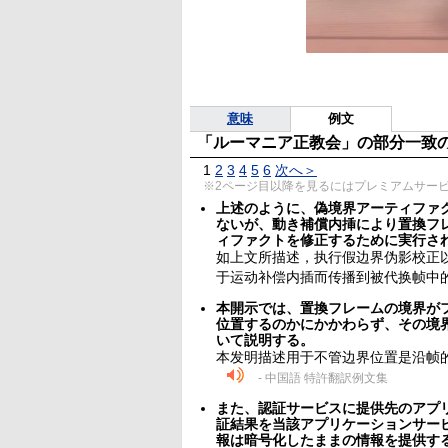
意味
例文
「ルーマニア正教会」の部分一致
1
2
3
4
5
6
次へ＞
※2ページ目以降を見るにはプレミアムサー
上述のように、偽境界アーティファ
ないが、動き補償内挿により置換フ
ィファクトを修正するために実行さ
如上文所描述，执行假边界伪影校正以
于运动补偿内插而传播到被代换帧中的
本開示では、置換フレームの境界が
位置するのかにかかわらず、その境
いて説明する。
本发明描述用于不管边界位置是沿帧
- 中国語 特許翻訳例文集
また、認証サービスに提供先のアプ
証結果を当該アプリケーションサー
報は暗号化したままの情報を提供す