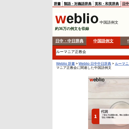
辞書
類語・対義語辞典
英和・和英辞典
日中
中国語例文
約36万の例文を収録
日中・中日辞典
中国語例文
Weblio 辞書
>
Weblio 日中中日辞典
>
ルーマニ
マニア正教会に関連した中国語例文