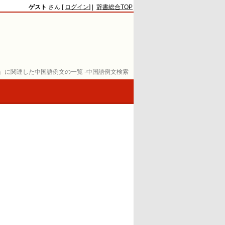
ゲスト
さん [
ログイン
] |
辞書総合TOP
」に関連した中国語例文の一覧 -中国語例文検索