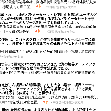
部或最南部边界坐标，则边界伪影识别单元 68将所述块识别为
1”标记块的对应位置。
- 中国語 特許翻訳例文集
して形成され、共通のパラメータセットを使用する第1のユーザのグ
又は信号処理回路114を使用する第1のパラメータセットを形
数のユーザへのリソース割り当てを提供してもよい。
过使用信号处理电路 114形成使用共同参数集合或第一参数集合的第
个用户提供资源分配。
- 中国語 特許翻訳例文集
の使用は、これらのクロック信号を生成するサーボループに蓄
たらし、許容不可能な程度までその正確さを低下させる可能性
线性时间偏移在生成这些时钟信号的伺服环路中累积，将其精度
国語 特許翻訳例文集
界に沿って画素の1つの行および／または列の境界アーティファ
ニット52の例示的な動作を示す流れ図である。
校正沿经识别的边界的一行和 /或一列像素的边界伪影的实例操作的流
例えば、右境界の左端座標）よりも大きい場合、境界アーティ
ブロックを、アーティファクト修正を必要とするエリアと識別
クの対応する位置を「1」と標示する。
 (例如，右边界的最左坐标 )，则边界伪影识别单元 68将块识
用“1”标记块的对应位置。
- 中国語 特許翻訳例文集
図4の参照符号439により表される制御論理による記憶または