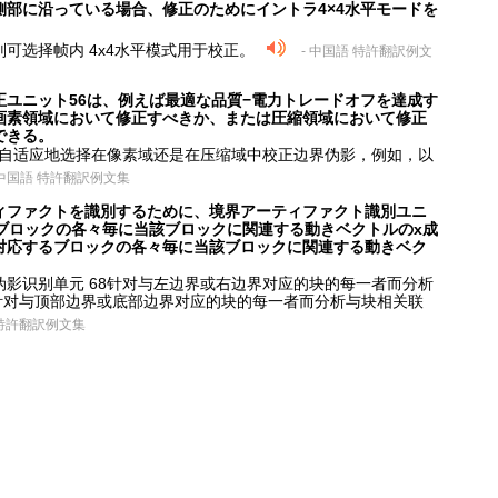
部に沿っている場合、修正のためにイントラ4×4水平モードを
可选择帧内 4x4水平模式用于校正。
- 中国語 特許翻訳例文
ユニット56は、例えば最適な品質−電力トレードオフを達成す
画素領域において修正すべきか、または圧縮領域において修正
できる。
可自适应地选择在像素域还是在压缩域中校正边界伪影，例如，以
 中国語 特許翻訳例文集
ィファクトを識別するために、境界アーティファクト識別ユニ
ブロックの各々毎に当該ブロックに関連する動きベクトルのx成
対応するブロックの各々毎に当該ブロックに関連する動きベク
影识别单元 68针对与左边界或右边界对应的块的每一者而分析
针对与顶部边界或底部边界对应的块的每一者而分析与块相关联
 特許翻訳例文集