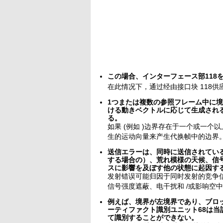
この場合、インターフェース部118
在此情况下，通过经由接口块 118
1つまたは複数の参照フレーム中に
ける動きベクトルに応じて生成され
る。
如果 (例如 )边界存在于一个或一
生的运动向量来产生代换帧中的边界
送信エラーは、同時に送信されている
する場合の）、荒れ模様の天候、信
スに影響を及ぼす他の状態に起因す
发射错误可能归因于同时发射的竞争信号
信号强度遮蔽、电干扰和 /或影响空
例えば、境界が左境界であり、ブロ
ーティファクト識別ユニット68は
て識別することができない。