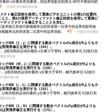
动向量的 x分量具有负量值，则边界伪影识别单元 68可不将块内的
- 中国語 特許翻訳例文集
ファクト修正技術を使用して置換ビデオユニットの第1の位置内
ことと、第2の境界アーティファクト修正技術を使用して置換ビ
アーティファクトを修正することとを含む。
正技术校正所述代换视频单元的所述第一位置中的边界伪影和使
换视频单元的所述第二位置中的边界伪影。
- 中国語 特許翻訳
ックMB（1，j）に関連する動きベクトルのx成分が0よりも小
は実境界修正を実行する（104）。
， j)相关联的运动向量的 x分量小于零时，帧代换单元 52执行实
特許翻訳例文集
ックMB（M，j）に関連する動きベクトルのx成分が0よりも
2は実境界修正を実行する（128）。
， j)相关联的运动向量的 x分量大于零时，帧代换单元 52执行
 特許翻訳例文集
ックMB（i，1）に関連する動きベクトルのy成分が0よりも小
は実境界修正を実行する（152）。
，1)相关联的运动向量的 y分量小于零时，帧代换单元 52执行实
特許翻訳例文集
ックMB（1，N）に関連する動きベクトルのy成分が0よりも
2は実境界修正を実行する（172）。