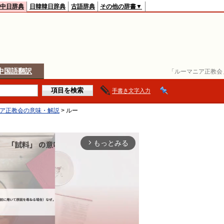
中日辞典
日韓韓日辞典
古語辞典
その他の辞書▼
中国語翻訳
「ルーマニア正教会
手書き文字入力
ア正教会の意味・解説
> ルー
もっとみる
arrow_forward_ios