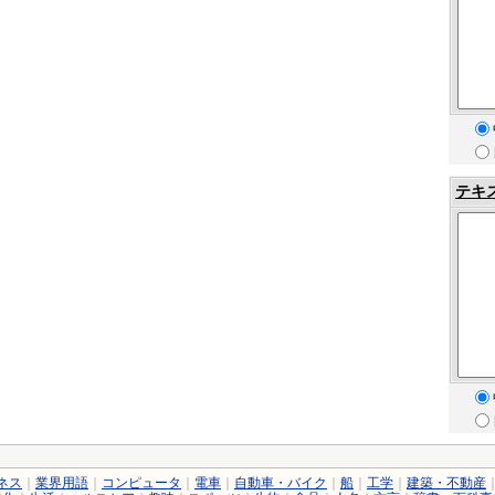
テキ
ネス
｜
業界用語
｜
コンピュータ
｜
電車
｜
自動車・バイク
｜
船
｜
工学
｜
建築・不動産