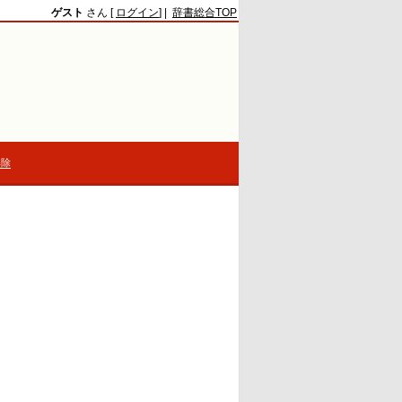
ゲスト
さん [
ログイン
] |
辞書総合TOP
解除