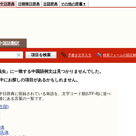
中日辞典
日韓韓日辞典
古語辞典
その他の辞書▼
中国語翻訳
手書き文字入力
検索フォームの固定
线虫」に一致する中国語例文は見つかりませんでした。
中にお探しの項目があるかもしれません。
日中中日辞典に収録されている単語を、文字コード順(UTF-8)に並べ
後にある言葉の一覧です。
古国)
虫
猫
次体
次氏体