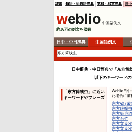
辞書
類語・対義語辞典
英和・和英辞典
日中
中国語例文
約36万の例文を収録
日中・中日辞典
中国語例文
日中辞典・中日辞典で「东方筒
以下のキーワードの
Weblio
「东方筒线虫」に近い
た場合に前
キーワードやフレーズ
东方省 (蒙
东方眼蠕
东方短毛
东方石竹
东方立克
东方立克