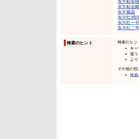
东方粘虫
东方粘虫
东方紫晶
东方红3型
东方红一
东方红二
検索のヒン
検索のヒント
キー
違う
より
その他の役
検索