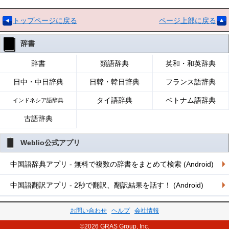
トップページに戻る
ページ上部に戻る
辞書
辞書
類語辞典
英和・和英辞典
日中・中日辞典
日韓・韓日辞典
フランス語辞典
タイ語辞典
ベトナム語辞典
インドネシア語辞典
古語辞典
Weblio公式アプリ
中国語辞典アプリ - 無料で複数の辞書をまとめて検索 (Android)
中国語翻訳アプリ - 2秒で翻訳、翻訳結果を話す！ (Android)
お問い合わせ
ヘルプ
会社情報
©2026 GRAS Group, Inc.