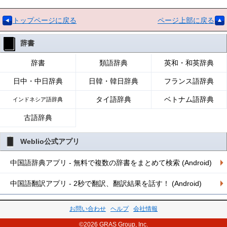
トップページに戻る
ページ上部に戻る
辞書
辞書
類語辞典
英和・和英辞典
日中・中日辞典
日韓・韓日辞典
フランス語辞典
タイ語辞典
ベトナム語辞典
インドネシア語辞典
古語辞典
Weblio公式アプリ
中国語辞典アプリ - 無料で複数の辞書をまとめて検索 (Android)
中国語翻訳アプリ - 2秒で翻訳、翻訳結果を話す！ (Android)
お問い合わせ
ヘルプ
会社情報
©2026 GRAS Group, Inc.