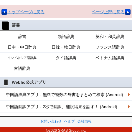
トップページに戻る
ページ上部に戻る
辞書
辞書
類語辞典
英和・和英辞典
日中・中日辞典
日韓・韓日辞典
フランス語辞典
タイ語辞典
ベトナム語辞典
インドネシア語辞典
古語辞典
Weblio公式アプリ
中国語辞典アプリ - 無料で複数の辞書をまとめて検索 (Android)
中国語翻訳アプリ - 2秒で翻訳、翻訳結果を話す！ (Android)
お問い合わせ
ヘルプ
会社情報
©2026 GRAS Group, Inc.