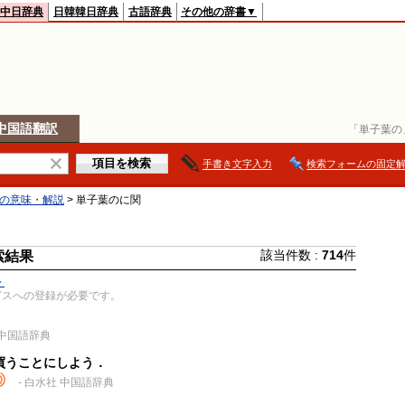
中日辞典
日韓韓日辞典
古語辞典
その他の辞書▼
中国語翻訳
「単子葉の
手書き文字入力
検索フォームの固定
の意味・解説
> 単子葉のに関
該当件数 :
714
件
索結果
＞
ビスへの登録が必要です。
 中国語辞典
買うことにしよう．
- 白水社 中国語辞典