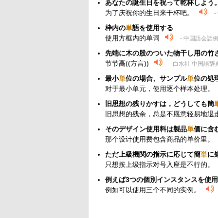
あなたの誕生日を祝って乾杯しよう
为了庆祝你的生日来干杯吧。
-
枠内の
単
語を使用する
使用方框内的单词
- 中国語会話
先端に木の股のついた物干し用の竹
节节高((方言))
- 白水社 中国語辞
最小
単
位の場合、サンプル
単
位の処
对于最小单元，使用逐个样本处理。
旧思想の残りかすは，どうしても簡
旧思想的残余，总是不愿意轻易地退
そのデザイン使用料は製品
単
価に含
那个设计使用费包含商品的单价里。
ただ上級機関の指示に応じて簡
単
に
只想按上级指示对号入座是不行的。
例えば3つの個別インスタンスを使
例如可以使用三个不同的实例。