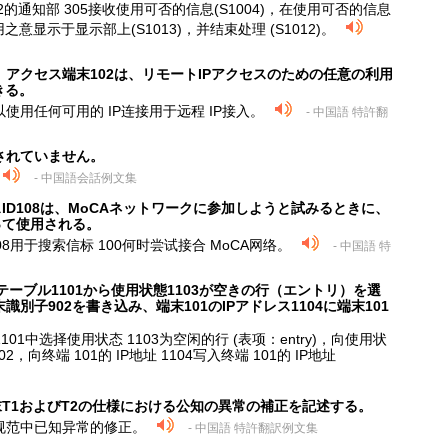
22的通知部 305接收使用可否的信息(S1004)，在使用可否的信息
之意显示于显示部上(S1013)，并结束处理 (S1012)。
アクセス端末102は、リモートIPアクセスのための任意の利用
きる。
使用任何可用的 IP连接用于远程 IP接入。
- 中国語 特許翻
されていません。
- 中国語会話例文集
ID108は、MoCAネットワークに参加しようと試みるときに、
って使用される。
108用于搜索信标 100何时尝试接合 MoCA网络。
- 中国語 特
ステーブル1101から使用状態1103が空きの行（エントリ）を選
識別子902を書き込み、端末101のIPアドレス1104に端末101
1101中选择使用状态 1103为空闲的行 (表项：entry)，向使用状
2，向终端 101的 IP地址 1104写入终端 101的 IP地址
末T1およびT2の仕様における公知の異常の補正を記述する。
T2规范中已知异常的修正。
- 中国語 特許翻訳例文集