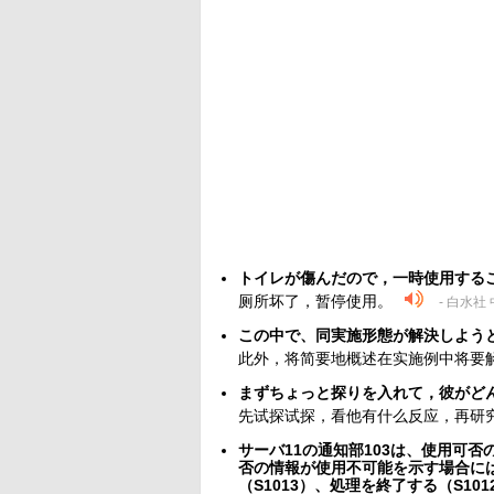
トイレが傷んだので，一時使用する
厕所坏了，暂停使用。
- 白水社
この中で、同実施形態が解決しよう
此外，将简要地概述在实施例中将要
まずちょっと探りを入れて，彼がど
先试探试探，看他有什么反应，再研
サーバ11の通知部103は、使用可否
否の情報が使用不可能を示す場合には
（S1013）、処理を終了する（S101