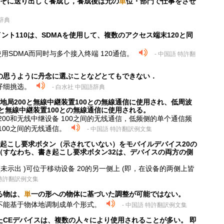
よそに送り出して養成し，養成後は元の
単
位・部門で仕事をさせ
語辞典
ント110は、SDMAを使用して、複数のアクセス端末120と同
使用SDMA而同时与多个接入终端 120通信。
- 中国語 特許翻
の思うように丹念に選ぶことなどとてもできない．
仔细挑选。
- 白水社 中国語辞典
地局200と無線中継装置100との無線通信に使用され、低周波
0と無線中継装置100との無線通信に使用される。
00和无线中继设备 100之间的无线通信，低频侧的单个通信频
100之间的无线通信。
- 中国語 特許翻訳例文集
起こし要求ボタン（示されていない）をモバイルデバイス20の
（すなわち、書き起こし要求ボタン32は、デバイスの両方の側
未示出 )可位于移动设备 20的另一侧上 (即，在设备的两侧上皆
 特許翻訳例文集
る物は、
単
一の形への物体に基づいた調整が可能ではない。
不能基于物体地调制成单个形式。
- 中国語 特許翻訳例文集
CEデバイスは、複数の人々により使用されることが多い。 即