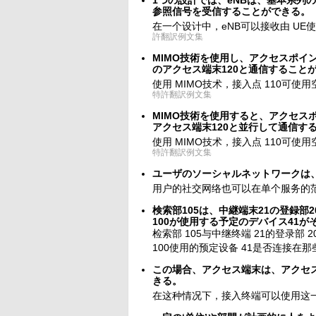
1つの設計では、eNBは、基本系列の
参照信号を受信することができる。
在一个设计中，eNB可以接收由 U
許翻訳例文集
MIMO技術を使用し、アクセスポイ
のアクセス端末120と通信すること
使用 MIMO技术，接入点 110可使用
特許翻訳例文集
MIMO技術を使用すると、アクセス
アクセス端末120と並行して通信す
使用 MIMO技术，接入点 110可使用
特許翻訳例文集
ユーザのソーシャルネットワークは
用户的社交网络也可以在单个服务的
検索部105は、中継端末21の登録部
100が使用する予定のデバイス41
检索部 105与中继终端 21的登录部 
100使用的预定设备 41是否连接在
この場合、アクセス端末は、アクセス
きる。
在这种情况下，接入终端可以使用这一 