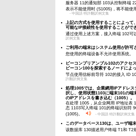
服务器 11的通知部 103从控制终端 
表示不能使用时 (S1005)，将不能使用
- 中国語 特許翻訳例文集
上記の方式を使用することによって、
可能なIP接続性を使用することがで
通过使用上述方案，接入终端 102可以
訳例文集
ご利用の端末はシステム使用が許可
您使用的终端设备不允许使用系统。
ビーコンプリアンブル102のアクセス
ビーコン100を探索するノードによ
节点使用信标前导符 102的接入 ID 
許翻訳例文集
処理1005では、企業網用IPアドレ
択し、使用状態1103に端末101の端末
のIPアドレスを書き込む（1005）。
在处理 1005，从企业网用 IP地址表 
态 1103写入终端 101的终端识别符 90
(1005)。
- 中国語 特許翻訳例文集
このデータベース130は、ユーザ端
该数据库 130描述用户终端 T1和 