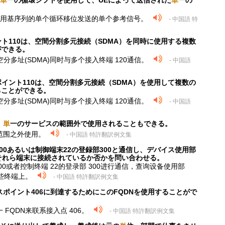
単
一の循環シフトを使用して、UEによって送信された
単
一の
E使用基序列的单个循环移位发送的单个参考信号。
- 中国語 特
ント110は、空間分割多元接続（SDMA）を同時に使用する複数
ができる。
空分多址(SDMA)同时与多个接入终端 120通信。
- 中国語
ポイント110は、空間分割多元接続（SDMA）を使用して複数の
ることができる。
空分多址(SDMA)同时与多个接入终端 120通信。
- 中国語
、
単
一のサービスの範囲外で使用されることもできる。
范围之外使用。
- 中国語 特許翻訳例文集
200あるいは制御端末22の登録部300と通信し、デバイス使用部
がそれら端末に接続されているか否かを問い合わせる。
200或者控制终端 22的登录部 300进行通信，查询设备使用部
那些终端上。
- 中国語 特許翻訳例文集
ポイント406に到達するためにこのFQDNを使用することがで
FQDN来联系接入点 406。
- 中国語 特許翻訳例文集