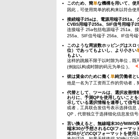
このため、簡
単
な機構を用いて、使
因此，可使用简单的机构来以符合使
接続端子25aは、電源用端子251a、グ
CVBS用端子255a、SIF信号用端子2
连接端子 25a包括电源端子 251a、接地
255a、SIF信号端子 256a、IF信号端
このような周波数ホッピングはスロ
位）であってもよいし、より小さい
もよい。
这样的跳频不限于以时隙为单位，既可
(例如以构成时隙的码元为单位 )。
彼は賃金のために働く
単
純労働者と
他是一名为了工资而工作的劳动者，
代替として、ツールは、選択改善情
わりに、予測QPを使用しないことを
示している選択情報を連帯して信号
或者，工具联合发信号表示选择信息，
QP，代替独立于选择细化信息发信号
言い換えると、無線端末30がMIM
端末30が予想されるCQIフォーマ
末30がどのCQIフォーマットを使
换句话说，如果无线终端 30确认它已经