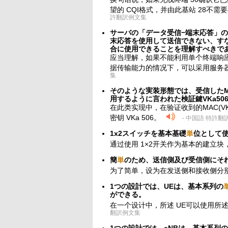
望的 CQI格式，并由此基站 28不需
許翻訳例文集
サーバの「データ受信−端末応答」の
末応答を使用して送信できない、す
合に使用できることを理解すべきで
应当理解，如果不能利用单个终端响应
据传输能力的情况下，可以采用服务器的
集
そのような実装形態では、受信したM
用するように言われた検証鍵VKa50
在此类实现中，在验证收到的MAC(V
密钥 VKa 506。
- 中国語 特許翻
1x2スイッチを基本基礎
単
位として
通过使用 1×2开关作为基本的建立
簡
単
のため、送信側及び受信側にそ
为了简单，设为在发送侧和接收侧分
1つの設計では、UEは、基本系列の
ができる。
在一个设计中，所述 UE可以使用所
翻訳例文集