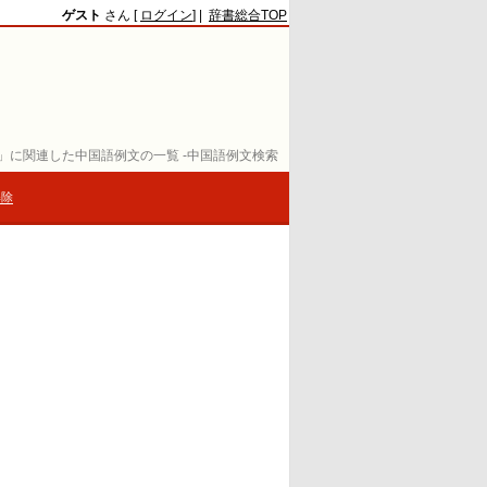
ゲスト
さん [
ログイン
] |
辞書総合TOP
」に関連した中国語例文の一覧 -中国語例文検索
解除