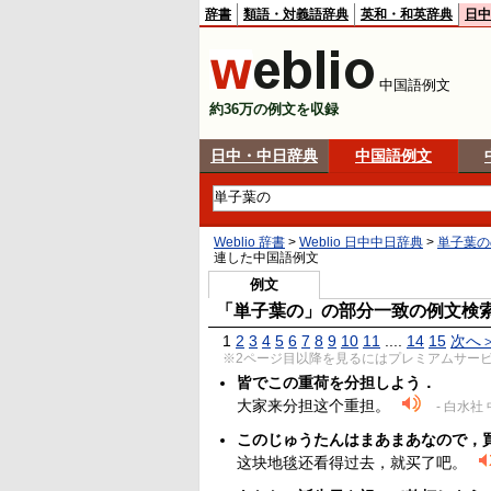
辞書
類語・対義語辞典
英和・和英辞典
日中
中国語例文
約36万の例文を収録
日中・中日辞典
中国語例文
Weblio 辞書
>
Weblio 日中中日辞典
>
単子葉の
連した中国語例文
例文
「単子葉の」の部分一致の例文検
1
2
3
4
5
6
7
8
9
10
11
...
.
14
15
次へ
※2ページ目以降を見るにはプレミアムサー
皆でこの重荷を分担しよう．
大家来分担这个重担。
- 白水社
このじゅうたんはまあまあなので，
这块地毯还看得过去，就买了吧。