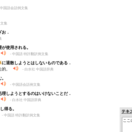
。
 中国語会話例文集
例文集
ざお．
典
理が使用される。
- 中国語 特許翻訳例文集
単
に退散しようとはしないものである．
走的。
- 白水社 中国語辞典
む。
- 中国語会話例文集
処理しようとするのはいけないことだ．
- 白水社 中国語辞典
用し得る。
テキ
- 中国語 特許翻訳例文集