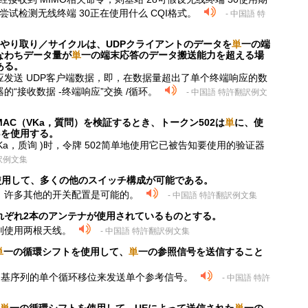
要尝试检测无线终端 30正在使用什么 CQI格式。
- 中国語 特
やり取り／サイクルは、UDPクライアントのデータを
単
一の端
なわちデータ量が
単
一の端末応答のデータ搬送能力を超える場
ある。
发送 UDP客户端数据，即，在数据量超出了单个终端响应的数
“接收数据 -终端响应”交换 /循环。
- 中国語 特許翻訳例文
AC（VKa，質問）を検証するとき、トークン502は
単
に、使
6を使用する。
Ka，质询 )时，令牌 502简单地使用它已被告知要使用的验证器
訳例文集
使用して、多くの他のスイッチ構成が可能である。
块，许多其他的开关配置是可能的。
- 中国語 特許翻訳例文集
れぞれ2本のアンテナが使用されているものとする。
别使用两根天线。
- 中国語 特許翻訳例文集
単
一の循環シフトを使用して、
単
一の参照信号を送信すること
述基序列的单个循环移位来发送单个参考信号。
- 中国語 特許