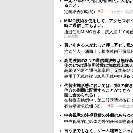
一定の‘单位’や部門が計画的に人を
ること．
定向培养((成語))
- 白水社 中国
MIMO技術を使用して、アクセスポイ
時に通信してもよい。
通过使用MIMO技术，接入点 110可
訳例文集
買いあさる人がわっと押し寄せ，私
抢购的人一涌而上，根本就由不得我
高周波側の2つの通信周波数は無線基
側の1つの通信周波数は無線端末30
高频侧的两个通信频率用于无线基站 2
率用于无线终端 300和无线中继设备 
代替実施形態においては、第2の書き
他方の側面に配置することができる
面に含められる）。
在替换实施例中，第二转录请求按钮 (
有转录请求按钮 32)。
- 中国語
中央視覚の注視容積の外側のあらゆ
中央视觉的定影体之外的任何事物都
言うまでもなく、ゲーム端末といった