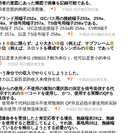
用者の意図にあった構図で画像を記録可能である。
用者意图的构图记录图像。
- 中国語 特許翻訳例文集
ランド用端子252a、I2Cバス用の接続端子253a、254a、
56a、IF信号用端子257a、TS信号用端子258aである。
端子 252a、I2C总线连接端子 253a和 254a、CVBS端子
子 257a、以及 TS信号端子 258a。
- 中国語 特許翻訳例文集
ット
単
位に限らず、より大きい
単
位（例えば、サブフレーム
単
単
位（例えば、スロットを構成するシンボルの
単
位）であって
以是更大的单位 (例如以子帧为单位 )，也可以是更小的单位
- 中国語 特許翻訳例文集
いう身分での収入でやりくりしようとした。
努力以工薪阶层的收入来维持生活。
- 中国語会話例文集
報からの使用／不使用の個別の選択肢の決定を信号送信する代
示すための
単
一コードを使用し、かつ、使用する実際のQPも
送信する。
使用单个代码以指示不使用预测的 QP并且还指示要使用的实际
表示使用 /不使用选择决定。
- 中国語 特許翻訳例文集
O関連命令を受信したと肯定応答する場合、無線端末28は、無線
ットを使用すると想定してもよく、それ故、基地局28は、無線端
用しているかを検出しようとする必要がない。
接收到 MIMO相关命令，则基站 28可假设无线终端 30使用期