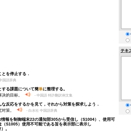
テキ
ことを停止する．
 中国語辞典
とする課題について簡
単
に整理する。
解决的目标。
- 中国語 特許翻訳例文集
んな反応をするかを見て，それから対策を探求しよう．
究对策。
- 白水社 中国語辞典
の情報を制御端末22の通知部305から受信し（S1004）、使用可
（S1005）使用不可能である旨を表示部に表示し
2）。