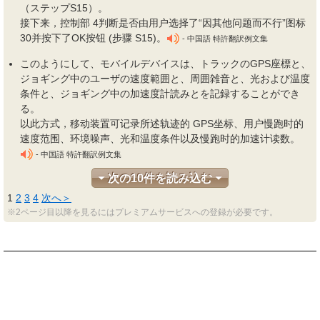
（ステップS15）。
接下来，控制部 4判断是否由用户选择了“因其他问题而不行”图标
30并按下了OK按钮 (步骤 S15)。
- 中国語 特許翻訳例文集
このようにして、モバイルデバイスは、トラックのGPS座標と、
ジョギング中のユーザの速度範囲と、周囲
雑音
と、光および温度
条件と、ジョギング中の加速度計読みとを記録することができ
る。
以此方式，移动装置可记录所述轨迹的 GPS坐标、用户慢跑时的
速度范围、环境噪声、光和温度条件以及慢跑时的加速计读数。
- 中国語 特許翻訳例文集
次の10件を読み込む
1
2
3
4
次へ＞
※2ページ目以降を見るにはプレミアムサービスへの登録が必要です。