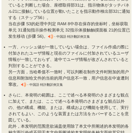
ていると判断した場合、座標取得部31は、指示物体がタッチパネ
ル21に接触している位置が動いたことを指示動作検出部32に通知
する（ステップS6）。
当在步骤 S3的处理中判定 RAM 8中存在保存的坐标时，坐标获取
单元 31通知指示操作检测单元 32指示体接触触摸面板 21的位置已
发生移动 (步骤 S6)。
- 中国語 特許翻訳例文集
一方、ハッシュ値が一致していない場合は、ファイル作成の際に
付加されたユーザ情報と現在のファイルに付加されているユーザ
情報が一致しておらず、途中でユーザ情報が改ざんされていると
判別することができる。
另一方面，当哈希值不一致时，可以判断在制作文件时附加的用户
信息和附加给文件的当前的用户信息不一致，用户信息在中途遭到
窜改。
- 中国語 特許翻訳例文集
さらに、本発明の範囲は、ここで述べる本発明のさまざまな観点
に加えて、または、ここで述べる本発明のさまざまな観点以外
の、他の構成、機能、または、構成および機能を使用して、実行
されてもよい、このような装置または方法をカバーすることを意
図している。
此外，本发明的范围意欲涵盖使用除了本文中所阐述的本发明的各
种方面以外或不同于本文中所阐述的本发明的各种方面的其它结