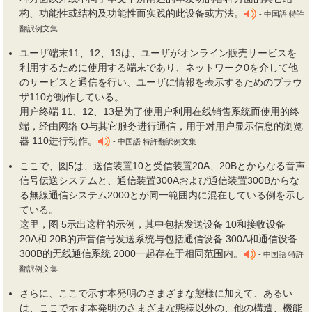
构、功能性或结构及功能性而实践的此设备或方法。
- 中国語 特許
翻訳例文集
ユーザ端末11、12、13は、ユーザがオンライン販売サービスを
利用するために使用する端末であり、ネットワーク0を介して他
のサービスと通信を行い、ユーザに情報を表示するためのブラウ
ザ110が動作している。
用户终端 11、12、13是为了使用户利用在线销售系统而使用的终
端，经由网络 O与其它服务进行通信，用于对用户显示信息的浏览
器 110进行动作。
- 中国語 特許翻訳例文集
ここで、図5は、送信装置10と受信装置20A、20Bとからなる音声
信号伝送システムと、通信装置300Aおよび通信装置300Bからな
る無線通信システム2000とが同一範囲内に混在している例を示し
ている。
这里，图 5示出这样的示例，其中包括发送设备 10和接收设备
20A和 20B的声音信号发送系统与包括通信设备 300A和通信设备
300B的无线通信系统 2000一起存在于相同范围内。
- 中国語 特許
翻訳例文集
さらに、ここで示す本発明のさまざまな態様に加えて、あるい
は、ここで示す本発明のさまざまな態様以外の、他の構造、機能