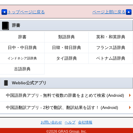
トップページに戻る
ページ上部に戻る
辞書
辞書
類語辞典
英和・和英辞典
日中・中日辞典
日韓・韓日辞典
フランス語辞典
タイ語辞典
ベトナム語辞典
インドネシア語辞典
古語辞典
Weblio公式アプリ
中国語辞典アプリ - 無料で複数の辞書をまとめて検索 (Android)
中国語翻訳アプリ - 2秒で翻訳、翻訳結果を話す！ (Android)
お問い合わせ
ヘルプ
会社情報
©2026 GRAS Group, Inc.