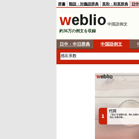
辞書
類語・対義語辞典
英和・和英辞典
日中
中国語例文
約36万の例文を収録
日中・中日辞典
中国語例文