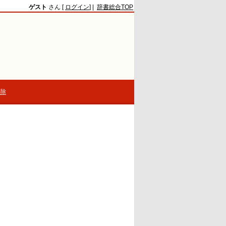
ゲスト
さん [
ログイン
] |
辞書総合TOP
解除