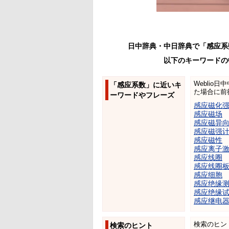
日中辞典・中日辞典で「感应系
以下のキーワードの
Weblio
「感应系数」に近いキ
た場合に前
ーワードやフレーズ
感应磁化
感应磁场
感应磁异
感应磁强
感应磁性
感应离子
感应线圈
感应线圈
感应细胞
感应绝缘
感应绝缘
感应继电
検索のヒン
検索のヒント