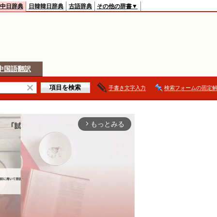
中日辞典
日韓韓日辞典
古語辞典
その他の辞書▼
中国語翻訳
手書き文字入力
検索フォームの固定
もっとみる
arrow_forward_ios