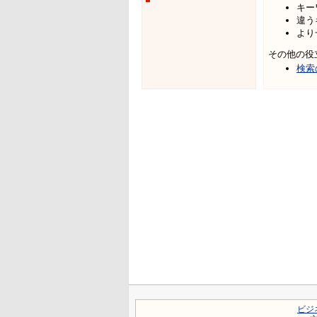
キー
違う
より
その他の役
検索
ビジ