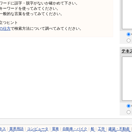
ワードに誤字・脱字がないか確かめて下さい。
キーワードを使ってみてください。
一般的な言葉を使ってみてください。
立つヒント
の仕方
で検索方法について調べてみてください。
テキ
ネス
｜
業界用語
｜
コンピュータ
｜
電車
｜
自動車・バイク
｜
船
｜
工学
｜
建築・不動産