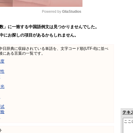
Powered by 
GliaStudios
数」に一致する中国語例文は見つかりませんでした。
Mute
中にお探しの項目があるかもしれません。
日中中日辞典に収録されている単語を、文字コード順(UTF-8)に並べ
後にある言葉の一覧です。
强度
向性
计
激光
板
测试
试验
テキ
器
ト