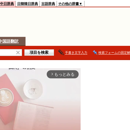
中日辞典
日韓韓日辞典
古語辞典
その他の辞書▼
中国語翻訳
手書き文字入力
検索フォームの固定
もっとみる
arrow_forward_ios