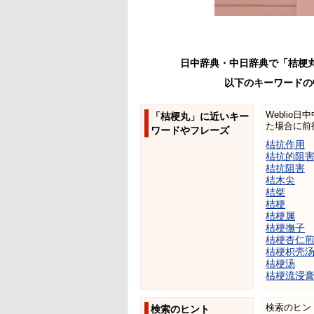
日中辞典・中日辞典で「桔梗
以下のキーワードの
Weblio
「桔梗丸」に近いキー
た場合に前
ワードやフレーズ
桔抗作用
桔抗的阻
桔抗阻害
桔木尖
桔桀
桔梗
桔梗属
桔梗撫子
桔梗杏仁
桔梗枳壳
桔梗汤
桔梗流浸
検索のヒン
検索のヒント