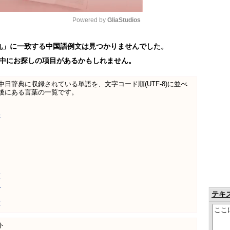
Powered by 
GliaStudios
丸」に一致する中国語例文は見つかりませんでした。
Mute
中にお探しの項目があるかもしれません。
日中中日辞典に収録されている単語を、文字コード順(UTF-8)に並べ
後にある言葉の一覧です。
害
煎
汤
テキ
膏
ト