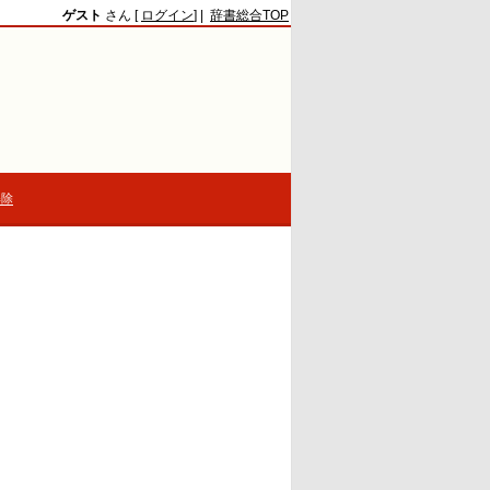
ゲスト
さん [
ログイン
] |
辞書総合TOP
解除