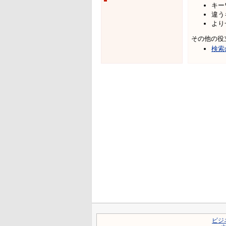
キー
違う
より
その他の役
検索
ビジ