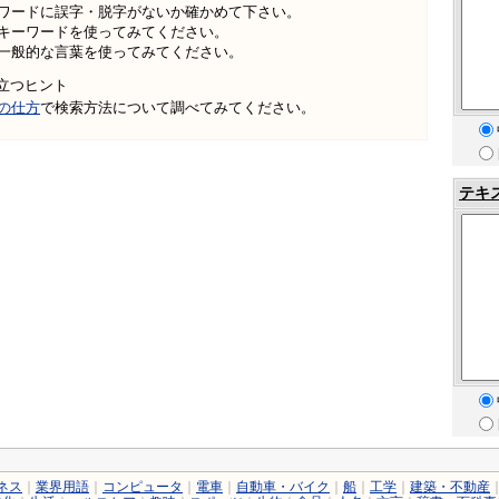
ワードに誤字・脱字がないか確かめて下さい。
キーワードを使ってみてください。
一般的な言葉を使ってみてください。
立つヒント
の仕方
で検索方法について調べてみてください。
テキ
ネス
｜
業界用語
｜
コンピュータ
｜
電車
｜
自動車・バイク
｜
船
｜
工学
｜
建築・不動産