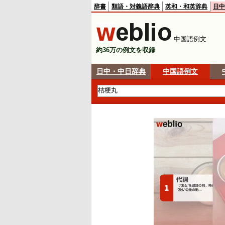
辞書
類語・対義語辞典
英和・和英辞典
日中
中国語例文
約36万の例文を収録
日中・中日辞典
中国語例文