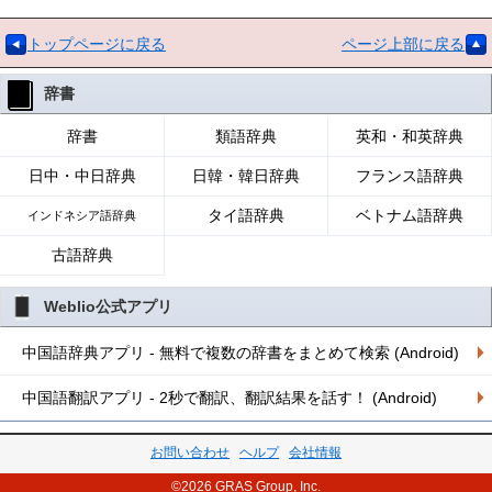
トップページに戻る
ページ上部に戻る
辞書
辞書
類語辞典
英和・和英辞典
日中・中日辞典
日韓・韓日辞典
フランス語辞典
タイ語辞典
ベトナム語辞典
インドネシア語辞典
古語辞典
Weblio公式アプリ
中国語辞典アプリ - 無料で複数の辞書をまとめて検索 (Android)
中国語翻訳アプリ - 2秒で翻訳、翻訳結果を話す！ (Android)
お問い合わせ
ヘルプ
会社情報
©2026 GRAS Group, Inc.