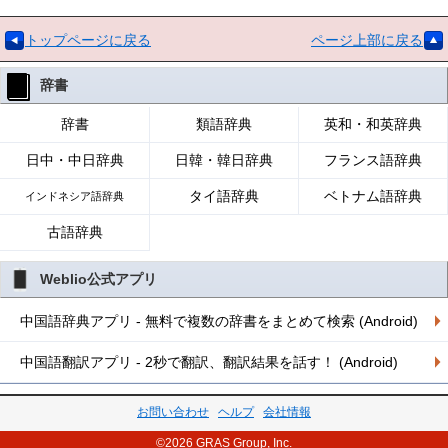
トップページに戻る
ページ上部に戻る
辞書
辞書
類語辞典
英和・和英辞典
日中・中日辞典
日韓・韓日辞典
フランス語辞典
タイ語辞典
ベトナム語辞典
インドネシア語辞典
古語辞典
Weblio公式アプリ
中国語辞典アプリ - 無料で複数の辞書をまとめて検索 (Android)
中国語翻訳アプリ - 2秒で翻訳、翻訳結果を話す！ (Android)
お問い合わせ
ヘルプ
会社情報
©2026 GRAS Group, Inc.