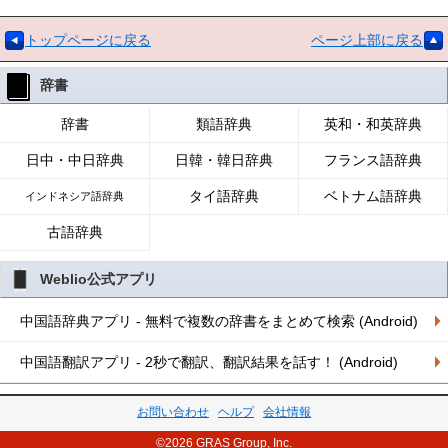
トップページに戻る
ページ上部に戻る
辞書
辞書
類語辞典
英和・和英辞典
日中・中日辞典
日韓・韓日辞典
フランス語辞典
タイ語辞典
ベトナム語辞典
インドネシア語辞典
古語辞典
Weblio公式アプリ
中国語辞典アプリ - 無料で複数の辞書をまとめて検索 (Android)
中国語翻訳アプリ - 2秒で翻訳、翻訳結果を話す！ (Android)
お問い合わせ
ヘルプ
会社情報
©2026 GRAS Group, Inc.