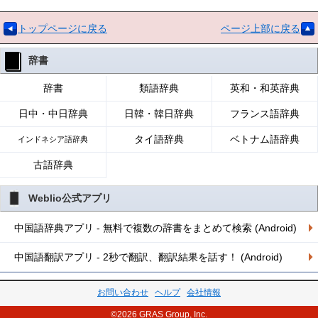
トップページに戻る
ページ上部に戻る
辞書
辞書
類語辞典
英和・和英辞典
日中・中日辞典
日韓・韓日辞典
フランス語辞典
タイ語辞典
ベトナム語辞典
インドネシア語辞典
古語辞典
Weblio公式アプリ
中国語辞典アプリ - 無料で複数の辞書をまとめて検索 (Android)
中国語翻訳アプリ - 2秒で翻訳、翻訳結果を話す！ (Android)
お問い合わせ
ヘルプ
会社情報
©2026 GRAS Group, Inc.