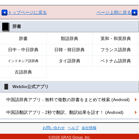
トップページに戻る
ページ上部に戻る
辞書
辞書
類語辞典
英和・和英辞典
日中・中日辞典
日韓・韓日辞典
フランス語辞典
タイ語辞典
ベトナム語辞典
インドネシア語辞典
古語辞典
Weblio公式アプリ
中国語辞典アプリ - 無料で複数の辞書をまとめて検索 (Android)
中国語翻訳アプリ - 2秒で翻訳、翻訳結果を話す！ (Android)
お問い合わせ
ヘルプ
会社情報
©2026 GRAS Group, Inc.