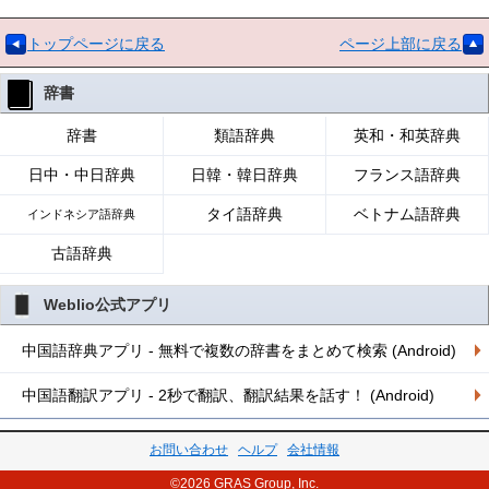
トップページに戻る
ページ上部に戻る
辞書
辞書
類語辞典
英和・和英辞典
日中・中日辞典
日韓・韓日辞典
フランス語辞典
タイ語辞典
ベトナム語辞典
インドネシア語辞典
古語辞典
Weblio公式アプリ
中国語辞典アプリ - 無料で複数の辞書をまとめて検索 (Android)
中国語翻訳アプリ - 2秒で翻訳、翻訳結果を話す！ (Android)
お問い合わせ
ヘルプ
会社情報
©2026 GRAS Group, Inc.