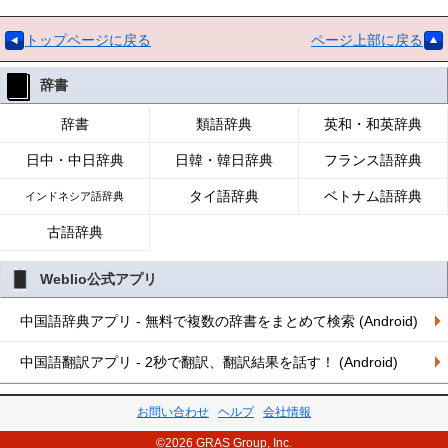
トップページに戻る
ページ上部に戻る
辞書
辞書
類語辞典
英和・和英辞典
日中・中日辞典
日韓・韓日辞典
フランス語辞典
タイ語辞典
ベトナム語辞典
インドネシア語辞典
古語辞典
Weblio公式アプリ
中国語辞典アプリ - 無料で複数の辞書をまとめて検索 (Android)
中国語翻訳アプリ - 2秒で翻訳、翻訳結果を話す！ (Android)
お問い合わせ
ヘルプ
会社情報
©2026 GRAS Group, Inc.