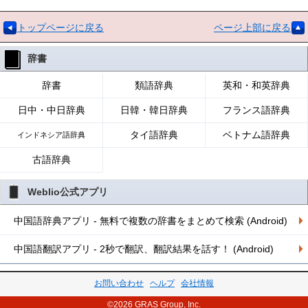
トップページに戻る
ページ上部に戻る
辞書
辞書
類語辞典
英和・和英辞典
日中・中日辞典
日韓・韓日辞典
フランス語辞典
タイ語辞典
ベトナム語辞典
インドネシア語辞典
古語辞典
Weblio公式アプリ
中国語辞典アプリ - 無料で複数の辞書をまとめて検索 (Android)
中国語翻訳アプリ - 2秒で翻訳、翻訳結果を話す！ (Android)
お問い合わせ
ヘルプ
会社情報
©2026 GRAS Group, Inc.