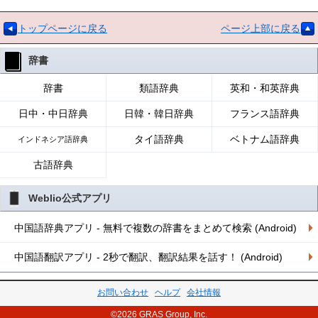
トップページに戻る
ページ上部に戻る
辞書
辞書
類語辞典
英和・和英辞典
日中・中日辞典
日韓・韓日辞典
フランス語辞典
タイ語辞典
ベトナム語辞典
インドネシア語辞典
古語辞典
Weblio公式アプリ
中国語辞典アプリ - 無料で複数の辞書をまとめて検索 (Android)
中国語翻訳アプリ - 2秒で翻訳、翻訳結果を話す！ (Android)
お問い合わせ
ヘルプ
会社情報
©2026 GRAS Group, Inc.