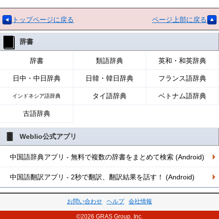
トップページに戻る
ページ上部に戻る
辞書
辞書
類語辞典
英和・和英辞典
日中・中日辞典
日韓・韓日辞典
フランス語辞典
タイ語辞典
ベトナム語辞典
インドネシア語辞典
古語辞典
Weblio公式アプリ
中国語辞典アプリ - 無料で複数の辞書をまとめて検索 (Android)
中国語翻訳アプリ - 2秒で翻訳、翻訳結果を話す！ (Android)
お問い合わせ
ヘルプ
会社情報
©2026 GRAS Group, Inc.