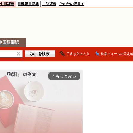
中日辞典
日韓韓日辞典
古語辞典
その他の辞書▼
中国語翻訳
手書き文字入力
検索フォームの固定
もっとみる
arrow_forward_ios