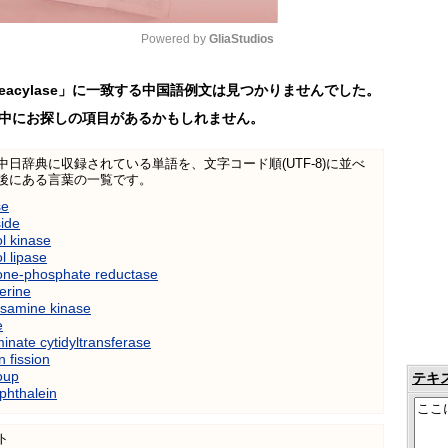
Powered by 
GliaStudios
e deacylase」に一致する中国語例文は見つかりませんでした。
Mute
中にお探しの項目があるかもしれません。
日中中日辞典に収録されている単語を、文字コード順(UTF-8)に並べ
後にある言葉の一覧です。
se
side
ol kinase
l lipase
one-phosphate reductase
erine
samine kinase
e
inate cytidyltransferase
 fission
oup
テキ
phthalein
ト