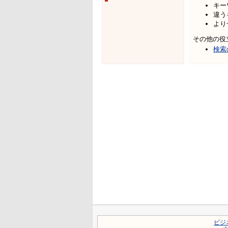
キー
違う
より
その他の役
検索
ビジ