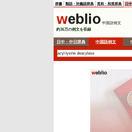
辞書
類語・対義語辞典
英和・和英辞典
日中
中国語例文
約36万の例文を収録
日中・中日辞典
中国語例文