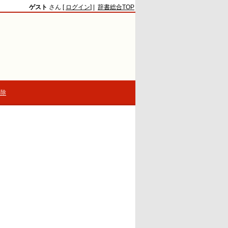
ゲスト
さん [
ログイン
] |
辞書総合TOP
解除