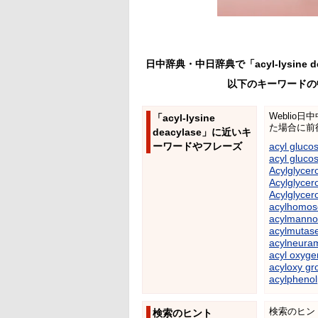
日中辞典・中日辞典で「acyl-lysin
以下のキーワードの
Weblio
「acyl-lysine
た場合に前
deacylase」に近いキ
ーワードやフレーズ
acyl gluco
acyl gluco
Acylglycer
Acylglycero
Acylglycer
acylhomos
acylmanno
acylmutas
acylneuram
acyl oxygen
acyloxy gr
acylphenol
検索のヒン
検索のヒント