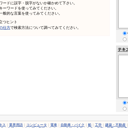
ワードに誤字・脱字がないか確かめて下さい。
キーワードを使ってみてください。
一般的な言葉を使ってみてください。
立つヒント
の仕方
で検索方法について調べてみてください。
テキ
ネス
｜
業界用語
｜
コンピュータ
｜
電車
｜
自動車・バイク
｜
船
｜
工学
｜
建築・不動産