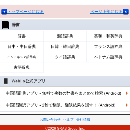
トップページに戻る
ページ上部に戻る
辞書
辞書
類語辞典
英和・和英辞典
日中・中日辞典
日韓・韓日辞典
フランス語辞典
タイ語辞典
ベトナム語辞典
インドネシア語辞典
古語辞典
Weblio公式アプリ
中国語辞典アプリ - 無料で複数の辞書をまとめて検索 (Android)
中国語翻訳アプリ - 2秒で翻訳、翻訳結果を話す！ (Android)
お問い合わせ
ヘルプ
会社情報
©2026 GRAS Group, Inc.