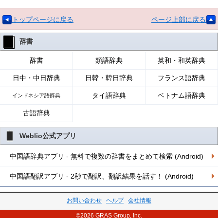
トップページに戻る
ページ上部に戻る
辞書
辞書
類語辞典
英和・和英辞典
日中・中日辞典
日韓・韓日辞典
フランス語辞典
タイ語辞典
ベトナム語辞典
インドネシア語辞典
古語辞典
Weblio公式アプリ
中国語辞典アプリ - 無料で複数の辞書をまとめて検索 (Android)
中国語翻訳アプリ - 2秒で翻訳、翻訳結果を話す！ (Android)
お問い合わせ
ヘルプ
会社情報
©2026 GRAS Group, Inc.