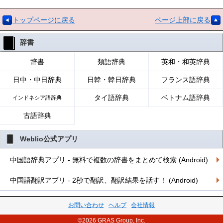
トップページに戻る
ページ上部に戻る
辞書
辞書
類語辞典
英和・和英辞典
日中・中日辞典
日韓・韓日辞典
フランス語辞典
タイ語辞典
ベトナム語辞典
インドネシア語辞典
古語辞典
Weblio公式アプリ
中国語辞典アプリ - 無料で複数の辞書をまとめて検索 (Android)
中国語翻訳アプリ - 2秒で翻訳、翻訳結果を話す！ (Android)
お問い合わせ
ヘルプ
会社情報
©2026 GRAS Group, Inc.