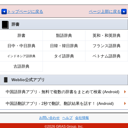
トップページに戻る
ページ上部に戻る
辞書
辞書
類語辞典
英和・和英辞典
日中・中日辞典
日韓・韓日辞典
フランス語辞典
タイ語辞典
ベトナム語辞典
インドネシア語辞典
古語辞典
Weblio公式アプリ
中国語辞典アプリ - 無料で複数の辞書をまとめて検索 (Android)
中国語翻訳アプリ - 2秒で翻訳、翻訳結果を話す！ (Android)
お問い合わせ
ヘルプ
会社情報
©2026 GRAS Group, Inc.