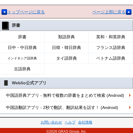
トップページに戻る
ページ上部に戻る
辞書
辞書
類語辞典
英和・和英辞典
日中・中日辞典
日韓・韓日辞典
フランス語辞典
タイ語辞典
ベトナム語辞典
インドネシア語辞典
古語辞典
Weblio公式アプリ
中国語辞典アプリ - 無料で複数の辞書をまとめて検索 (Android)
中国語翻訳アプリ - 2秒で翻訳、翻訳結果を話す！ (Android)
お問い合わせ
ヘルプ
会社情報
©2026 GRAS Group, Inc.