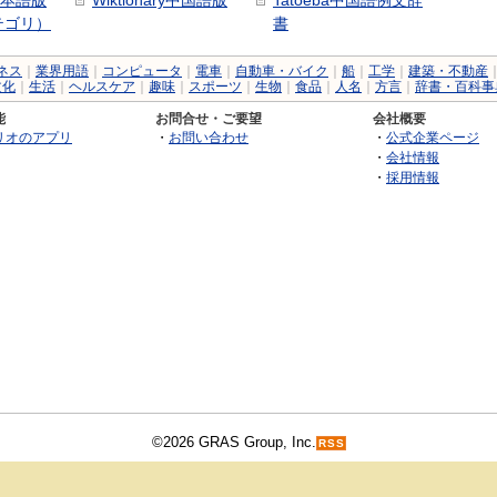
y日本語版
Wiktionary中国語版
Tatoeba中国語例文辞
テゴリ）
書
ネス
｜
業界用語
｜
コンピュータ
｜
電車
｜
自動車・バイク
｜
船
｜
工学
｜
建築・不動産
文化
｜
生活
｜
ヘルスケア
｜
趣味
｜
スポーツ
｜
生物
｜
食品
｜
人名
｜
方言
｜
辞書・百科事
能
お問合せ・ご要望
会社概要
リオのアプリ
・
お問い合わせ
・
公式企業ページ
・
会社情報
・
採用情報
©2026 GRAS Group, Inc.
RSS