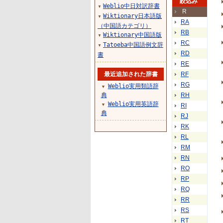
絞込み
Weblio中日対訳辞書
▼
R
Wiktionary日本語版
▼
RA
（中国語カテゴリ）
RB
Wiktionary中国語版
▼
RC
Tatoeba中国語例文辞
▼
RD
書
RE
最近追加された辞書
RF
RG
Weblio実用類語辞
▼
典
RH
Weblio実用英語辞
▼
RI
典
RJ
RK
RL
RM
RN
RO
RP
RQ
RR
RS
RT