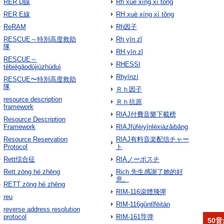
RER D線
Rh xuè xíng xì tǒng
RER E線
RH xuè xíng xì tǒng
ReRAM
Rh因子
RESCUE～特別高度救助
Rh yīn zǐ
隊
RH yīn zǐ
RESCUE～
RHESSI
tèbiégāodùjiùzhùduì
Rhyīnzí
RESCUE〜特別高度救助
隊
Ｒｈ因子
resource description
Ｒｈ抗原
framework
RIAJ付費音樂下載榜
Resource Description
Framework
RIAJfùfèiyīnlèxiàzǎibǎng
Resource Reservation
RIAJ有料音楽配信チャー
Protocol
ト
Rett综合征
RIAノーボスチ
Rett zōng hé zhēng
Rich 先生感謝了她的好
意。
RETT zōng hé zhēng
RIM-116滾體飛彈
reu
RIM-116gǔntǐfēitán
reverse address resolution
protocol
RIM-161导弹
50