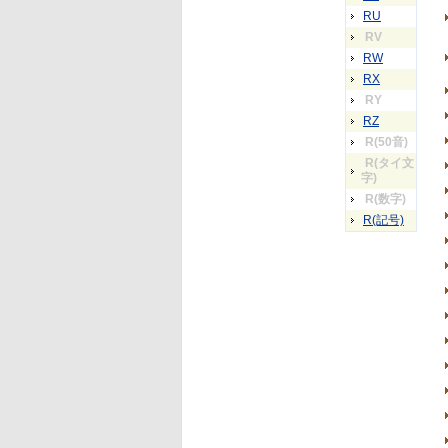
RU
RV
RW
RX
RY
RZ
R(50音)
R(タイ文
字)
R(数字)
R(記号)