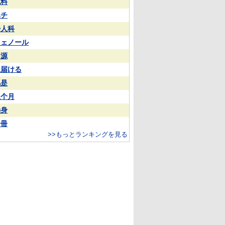
試料
ハチ
婦人科
フェノール
同源
見届ける
凡是
上个月
动身
一冊
>>もっとランキングを見る