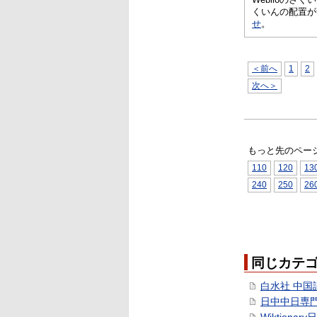
くいんの配置が
せ
。
＜前へ
1
2
次へ＞
もっと先のペー
110
120
13
240
250
26
同じカテ
白水社 中国
日中中日専