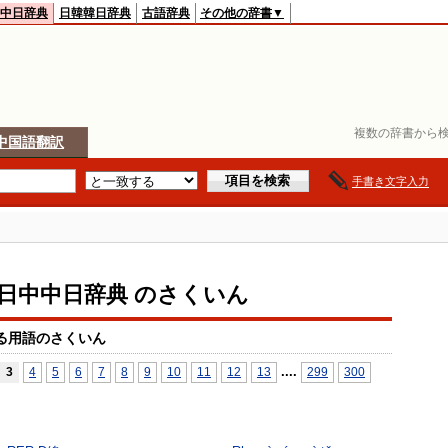
中日辞典
日韓韓日辞典
古語辞典
その他の辞書▼
複数の辞書から検
中国語翻訳
手書き文字入力
io日中中日辞典 のさくいん
る用語のさくいん
...
.
3
4
5
6
7
8
9
10
11
12
13
299
300