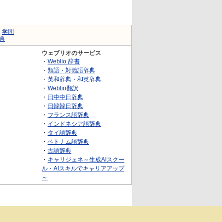
｜
学問
典
ウェブリオのサービス
・
Weblio 辞書
・
類語・対義語辞典
・
英和辞典・和英辞典
・
Weblio翻訳
・
日中中日辞典
・
日韓韓日辞典
・
フランス語辞典
・
インドネシア語辞典
・
タイ語辞典
・
ベトナム語辞典
・
古語辞典
・
キャリジェネ～生成AIスクー
ル・AIスキルでキャリアアップ
～