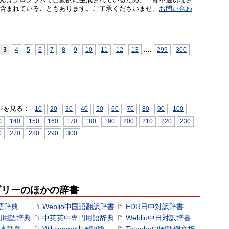
含まれていることもあります。ご了承くださいませ。
お問い合わ
...
.
3
4
5
6
7
8
9
10
11
12
13
299
300
ジを見る：
10
20
30
40
50
60
70
80
90
100
0
140
150
160
170
180
190
200
210
220
230
0
270
280
290
300
ゴリーのほかの辞書
語辞典
Weblio中国語翻訳辞書
EDR日中対訳辞書
門用語辞典
中英英中専門用語辞典
Weblio中日対訳辞書