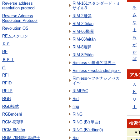
Reverse address
RIM-161スタンダード・ミ
あ
resolution protocol
サイル3
さ
Reverse Address
RIM-2飛彈
Resolution Protocol
な
RIM-2fēitán
Revolution OS
ま
RIM-66飛彈
REムスクロン
ら
RIM-66fēitán
ＲＦ
が
RIM-8飛彈
RF
だ
RIM-8fēitán
ぱ
ＲＦＩ
Rimless～無邊的世界～
rfi
Rimless～wúbiāndíshìjiè～
アル
RFI
Rimless〜フチナシノセカ
RFID
イ〜
Ａ
RFLP
RIMPAC
Ｋ
RGB
Rin'
Ｕ
RGB模式
ring
１
RGBmóshì
RING
RGM-6飛彈
RING (B'z單曲)
検索
RGM-6fēitán
RING (B'zdānqū)
▼
RGM-79R型机动战士
Rio