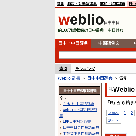
辞書
類語・対義語辞典
英和・和英辞典
日中
日中中日
約160万語収録の日中辞典・中日辞典
日中・中日辞典
中国語例文
索引
ランキング
Weblio 辞書
＞
日中中日辞典
＞ 索引
Webl
日中中日辞典収録辞書
全て
「R」から始ま
白水社 中国語辞典
▼
Weblio中国語翻訳辞
▼
＜前へ
1
2
書
次へ＞
EDR日中対訳辞書
▼
日中中日専門用語辞典
▼
中英英中専門用語辞典
▼