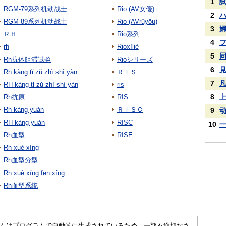
1
RGM-79系列机动战士
Rio (AV女優)
2
RGM-89系列机动战士
Rio (AVrǔyōu)
3
ＲＨ
Rio系列
4
rh
Rioxìliè
5
Rh抗体阻滞试验
Rioシリーズ
6
Rh kàng tǐ zǔ zhì shì yàn
ＲＩＳ
7
RH kàng tǐ zǔ zhì shì yàn
ris
8
Rh抗原
RIS
Rh kàng yuán
ＲＩＳＣ
9
RH kàng yuán
RISC
10
Rh血型
RISE
Rh xuè xíng
Rh血型分型
Rh xuè xíng fēn xíng
Rh血型系统
さくいんはプログラムで自動的に生成されているため、一部不適切なさ