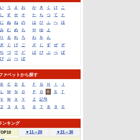
い
う
え
お
か
き
く
け
こ
し
す
せ
そ
た
ち
つ
て
と
に
ぬ
ね
の
は
ひ
ふ
へ
ほ
み
む
め
も
や
ゆ
よ
り
る
れ
ろ
わ
を
ん
ぎ
ぐ
げ
ご
ざ
じ
ず
ぜ
ぞ
ぢ
づ
で
ど
ば
び
ぶ
べ
ぼ
ぴ
ぷ
ぺ
ぽ
ファベットから探す
Ｂ
Ｃ
Ｄ
Ｅ
Ｆ
Ｇ
Ｈ
Ｉ
Ｊ
Ｌ
Ｍ
Ｎ
Ｏ
Ｐ
Ｑ
Ｒ
Ｓ
Ｔ
Ｖ
Ｗ
Ｘ
Ｙ
Ｚ
記号
２
３
４
５
６
７
８
９
０
ランキング
▼
11～20
▼
21～30
TOP10