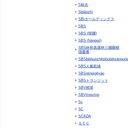
S标志
Sbiāozhì
SBIホールディングス
SBS
SBS (韓國)
SBS (hánguó)
SBS杯和真露杯三國圍棋
擂臺賽
SBSbēihuòzhēnlòubēisānguówé
SBS人氣歌謠
SBSrénqìgēyáo
SBSトランジット
SBV精英
SBVjīngyīng
Sc
SC
SCADA
ＳＣＣ