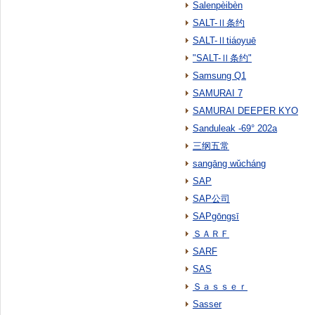
Salenpèibèn
SALT-Ⅱ条约
SALT-Ⅱtiáoyuē
"SALT-Ⅱ条约"
Samsung Q1
SAMURAI 7
SAMURAI DEEPER KYO
Sanduleak -69° 202a
三纲五常
sangāng wǔcháng
SAP
SAP公司
SAPgōngsī
ＳＡＲＦ
SARF
SAS
Ｓａｓｓｅｒ
Sasser