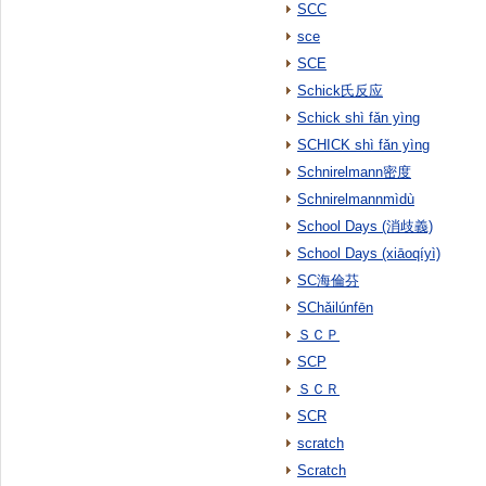
SCC
sce
SCE
Schick氏反应
Schick shì fǎn yìng
SCHICK shì fǎn yìng
Schnirelmann密度
Schnirelmannmìdù
School Days (消歧義)
School Days (xiāoqíyì)
SC海倫芬
SChǎilúnfēn
ＳＣＰ
SCP
ＳＣＲ
SCR
scratch
Scratch