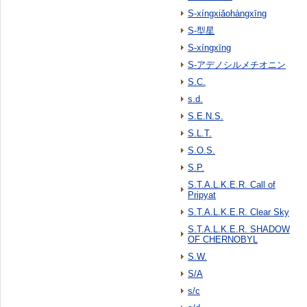
S-xíngxiǎohàngxīng
S-型星
S-xíngxīng
S-アデノシルメチオニン
S.C.
s.d.
S.E.N.S.
S.L.T.
S.O.S.
S.P.
S.T.A.L.K.E.R. Call of
Pripyat
S.T.A.L.K.E.R. Clear Sky
S.T.A.L.K.E.R. SHADOW
OF CHERNOBYL
S.W.
S/A
s/c