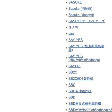
SASUKE
Sasuke (消歧義)
Sasuke (xiāoqíyì)
SASUKEオールスターズ
ＳＡＷ
saw
SAY YES
SAY YES (恰克與飛鳥單
曲)
SAY YES
(qiàkèyǔfēiniǎodānqū)
SAYURI
SB2C
SB2C俯冲轰炸机
SBC
SBC俯冲轰炸机
SBD
SBD無畏式俯衝轟炸機
SBDwúwèishìfǔchònghōngzhá