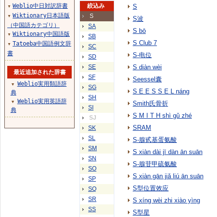
Weblio中日対訳辞書
絞込み
S
▼
Wiktionary日本語版
S
▼
S波
（中国語カテゴリ）
SA
S bō
Wiktionary中国語版
▼
SB
S Club 7
Tatoeba中国語例文辞
▼
SC
書
S-电位
SD
SE
S diàn wèi
最近追加された辞書
SF
Seessel囊
Weblio実用類語辞
▼
SG
S E E S S E L náng
典
SH
Weblio実用英語辞
▼
Smith氏骨折
SI
典
S M I T H shì gǔ zhé
SJ
SRAM
SK
SL
S-腺甙基蛋氨酸
SM
S xiàn dài jī dàn ān suān
SN
S-腺苷甲硫氨酸
SO
S xiàn gān jiǎ liú ān suān
SP
S型位置效应
SQ
SR
S xíng wèi zhi xiào yìng
SS
S型星