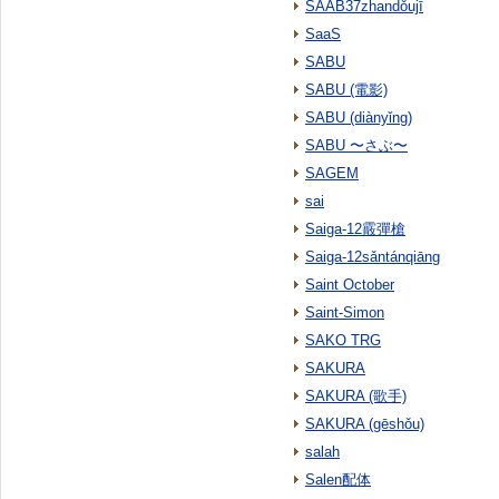
SAAB37zhandǒujī
SaaS
SABU
SABU (電影)
SABU (diànyǐng)
SABU 〜さぶ〜
SAGEM
sai
Saiga-12霰彈槍
Saiga-12sǎntánqiāng
Saint October
Saint-Simon
SAKO TRG
SAKURA
SAKURA (歌手)
SAKURA (gēshǒu)
salah
Salen配体