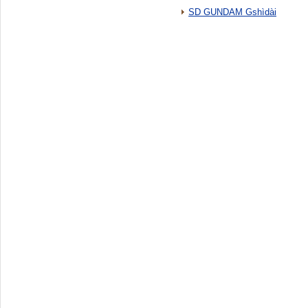
SD GUNDAM Gshìdài