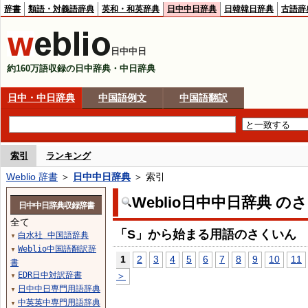
辞書
類語・対義語辞典
英和・和英辞典
日中中日辞典
日韓韓日辞典
古語辞
日中中日
約160万語収録の日中辞典・中日辞典
日中・中日辞典
中国語例文
中国語翻訳
索引
ランキング
Weblio 辞書
＞
日中中日辞典
＞ 索引
Weblio日中中日辞典 の
日中中日辞典収録辞書
全て
「S」から始まる用語のさくいん
白水社 中国語辞典
▼
Weblio中国語翻訳辞
▼
1
2
3
4
5
6
7
8
9
10
11
書
EDR日中対訳辞書
＞
▼
日中中日専門用語辞典
▼
中英英中専門用語辞典
▼