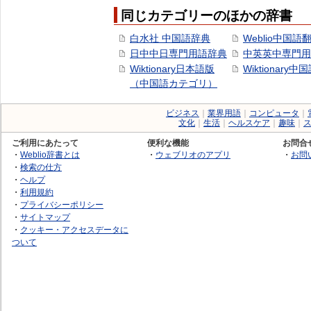
同じカテゴリーのほかの辞書
白水社 中国語辞典
Weblio中国語
日中中日専門用語辞典
中英英中専門用
Wiktionary日本語版
Wiktionary中
（中国語カテゴリ）
ビジネス
｜
業界用語
｜
コンピュータ
｜
文化
｜
生活
｜
ヘルスケア
｜
趣味
｜
ご利用にあたって
便利な機能
お問合
・
Weblio辞書とは
・
ウェブリオのアプリ
・
お問
・
検索の仕方
・
ヘルプ
・
利用規約
・
プライバシーポリシー
・
サイトマップ
・
クッキー・アクセスデータに
ついて