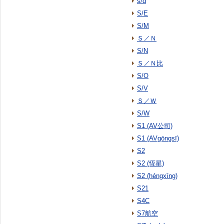
s/d
S/E
S/M
Ｓ／Ｎ
S/N
Ｓ／Ｎ比
S/O
S/V
Ｓ／Ｗ
S/W
S1 (AV公司)
S1 (AVgōngsī)
S2
S2 (恆星)
S2 (héngxīng)
S21
S4C
S7航空