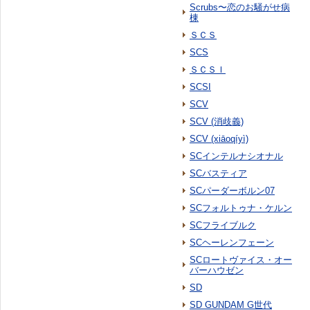
Scrubs〜恋のお騒がせ病
棟
ＳＣＳ
SCS
ＳＣＳＩ
SCSI
SCV
SCV (消歧義)
SCV (xiāoqíyì)
SCインテルナシオナル
SCバスティア
SCパーダーボルン07
SCフォルトゥナ・ケルン
SCフライブルク
SCヘーレンフェーン
SCロートヴァイス・オー
バーハウゼン
SD
SD GUNDAM G世代