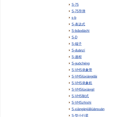
S-75
S-75导弹
s-b
S-表达式
S-biǎodáshì
S-D
S-端子
S-duānzí
S-過程
S-guōchéng
S-VHS录象带
S-VHSlùxiàngdài
S-VHS录象机
S-VHSlùxiàngjī
S-VHS制式
S-VHSzhìshì
S-xiàngānjiǎliúānsuān
S-型小行星