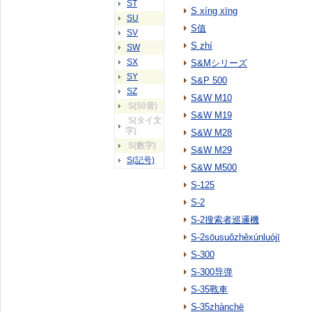
ST
S xíng xīng
SU
S值
SV
S zhí
SW
SX
S&Mシリーズ
SY
S&P 500
SZ
S&W M10
S(50音)
S&W M19
S(タイ文
字)
S&W M28
S(数字)
S&W M29
S(記号)
S&W M500
S-125
S-2
S-2搜索者巡邏機
S-2sōusuǒzhěxúnluójī
S-300
S-300导弹
S-35戰車
S-35zhànchē