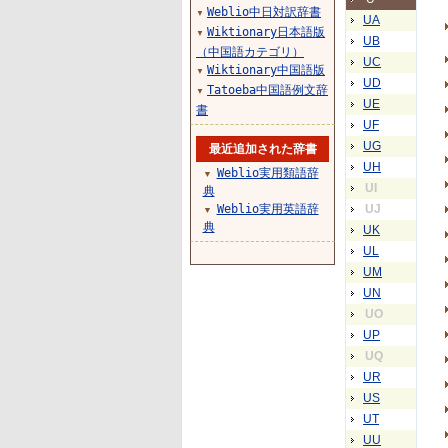
Weblio中日対訳辞書
▼
UA
Wiktionary日本語版
▼
UB
（中国語カテゴリ）
UC
Wiktionary中国語版
▼
UD
Tatoeba中国語例文辞
▼
UE
書
UF
UG
最近追加された辞書
UH
Weblio実用類語辞
▼
UI
典
Weblio実用英語辞
UJ
▼
典
UK
UL
UM
UN
UO
UP
UQ
UR
US
UT
UU