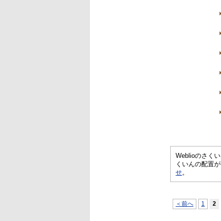
Weblioの
くいんの配置が
せ
。
＜前へ
1
2