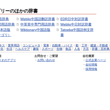
ゴリーのほかの辞書
語辞典
Weblio中国語翻訳辞書
EDR日中対訳辞書
門用語辞典
中英英中専門用語辞典
Weblio中日対訳辞書
y日本語版
Wiktionary中国語版
Tatoeba中国語例文辞
テゴリ）
書
ネス
｜
業界用語
｜
コンピュータ
｜
電車
｜
自動車・バイク
｜
船
｜
工学
｜
建築・不動産
文化
｜
生活
｜
ヘルスケア
｜
趣味
｜
スポーツ
｜
生物
｜
食品
｜
人名
｜
方言
｜
辞書・百科事
能
お問合せ・ご要望
会社概要
リオのアプリ
・
お問い合わせ
・
公式企業ページ
・
会社情報
・
採用情報