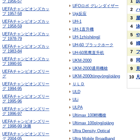
1
プ 1956-57
UFOロボ グレンダイザー
UEFAチャンピオンズカッ
2
プ 1957-58
Ugi反应
3
UEFAチャンピオンズカッ
UH-1
プ 1958-59
4
UH-1直升機
UEFAチャンピオンズカッ
5
UH-1zhíshēngjī
プ 1978-79
6
UH-60 ブラックホーク
UEFAチャンピオンズカッ
プ 1983-84
7
UH-60黑鹰直升机
UEFAチャンピオンズカッ
8
UKM-2000
プ 1990-91
UKM-2000通用機槍
9
UEFAチャンピオンズリー
グ
UKM-2000tòngyòngjīqiāng
10
UEFAチャンピオンズリー
ＵＬＤ
グ 1994-95
ULD
UEFAチャンピオンズリー
ULi
グ 1995-96
ULPA
UEFAチャンピオンズリー
グ 1996-97
Ultimax 100輕機槍
UEFAチャンピオンズリー
Ultimax 100qīngjīqiāng
グ 1998-99 決勝
Ultra Density Optical
UEFAチャンピオンズリー
グ 2004-05
Ultra Mobile Broadband