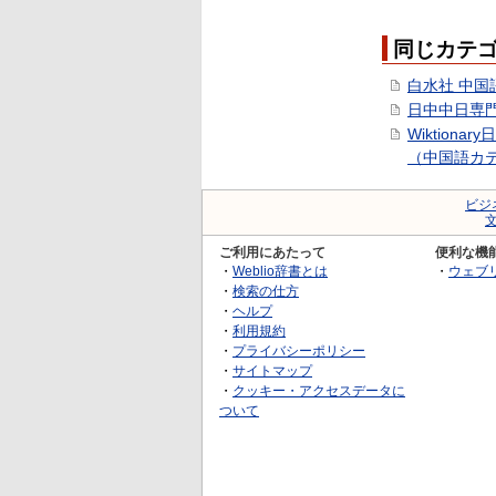
同じカテ
白水社 中国
日中中日専
Wiktionar
（中国語カ
ビジ
ご利用にあたって
便利な機
・
Weblio辞書とは
・
ウェブ
・
検索の仕方
・
ヘルプ
・
利用規約
・
プライバシーポリシー
・
サイトマップ
・
クッキー・アクセスデータに
ついて