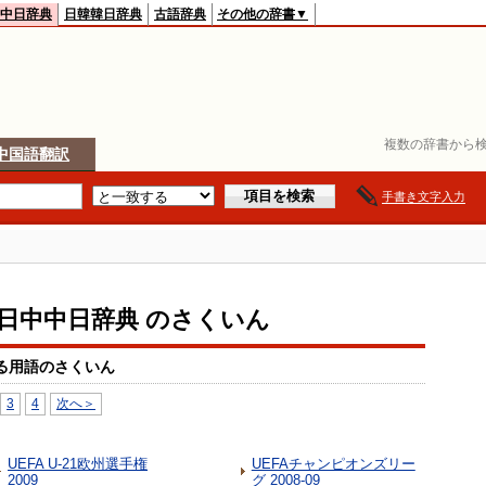
中日辞典
日韓韓日辞典
古語辞典
その他の辞書▼
複数の辞書から検
中国語翻訳
手書き文字入力
io日中中日辞典 のさくいん
る用語のさくいん
3
4
次へ＞
UEFA U-21欧州選手権
UEFAチャンピオンズリー
2009
グ 2008-09