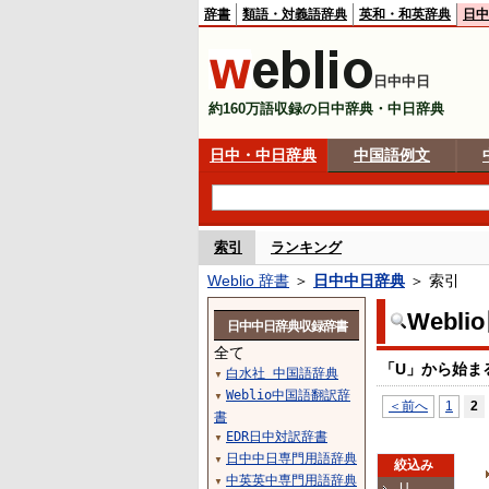
辞書
類語・対義語辞典
英和・和英辞典
日中
日中中日
約160万語収録の日中辞典・中日辞典
日中・中日辞典
中国語例文
索引
ランキング
Weblio 辞書
＞
日中中日辞典
＞ 索引
Webl
日中中日辞典収録辞書
全て
「U」から始ま
白水社 中国語辞典
▼
Weblio中国語翻訳辞
▼
＜前へ
1
2
書
EDR日中対訳辞書
▼
日中中日専門用語辞典
▼
絞込み
中英英中専門用語辞典
▼
U