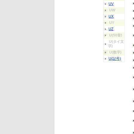
UV
UW
UX
UY
UZ
U(50音)
U(タイ文
字)
U(数字)
U(記号)