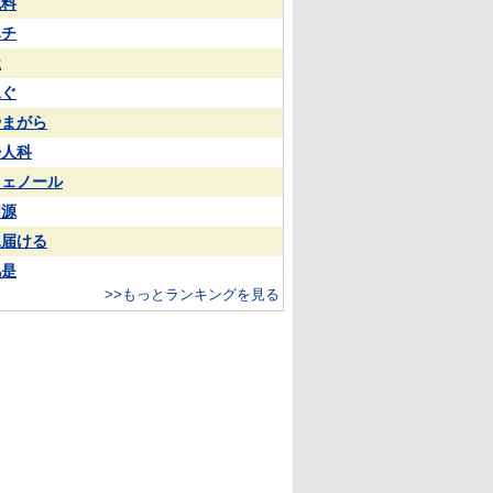
試料
ハチ
屋
泳ぐ
やまがら
婦人科
フェノール
同源
見届ける
凡是
>>もっとランキングを見る