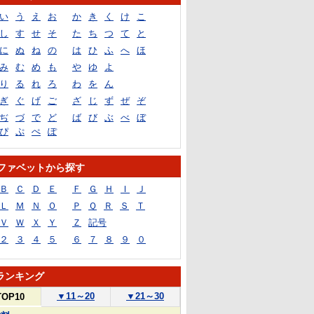
い
う
え
お
か
き
く
け
こ
し
す
せ
そ
た
ち
つ
て
と
に
ぬ
ね
の
は
ひ
ふ
へ
ほ
み
む
め
も
や
ゆ
よ
り
る
れ
ろ
わ
を
ん
ぎ
ぐ
げ
ご
ざ
じ
ず
ぜ
ぞ
ぢ
づ
で
ど
ば
び
ぶ
べ
ぼ
ぴ
ぷ
ぺ
ぽ
ファベットから探す
Ｂ
Ｃ
Ｄ
Ｅ
Ｆ
Ｇ
Ｈ
Ｉ
Ｊ
Ｌ
Ｍ
Ｎ
Ｏ
Ｐ
Ｑ
Ｒ
Ｓ
Ｔ
Ｖ
Ｗ
Ｘ
Ｙ
Ｚ
記号
２
３
４
５
６
７
８
９
０
ランキング
▼
11～20
▼
21～30
TOP10