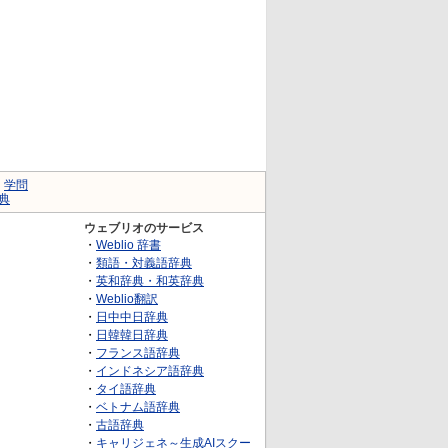
｜
学問
典
ウェブリオのサービス
・
Weblio 辞書
・
類語・対義語辞典
・
英和辞典・和英辞典
・
Weblio翻訳
・
日中中日辞典
・
日韓韓日辞典
・
フランス語辞典
・
インドネシア語辞典
・
タイ語辞典
・
ベトナム語辞典
・
古語辞典
・
キャリジェネ～生成AIスクー