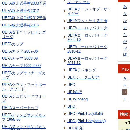
グ・アンセム
UEFA欧州選手権2008予選
あ
UEFAチーム・オブ・ザ・
UEFA欧州選手権2012
イヤー
さ
UEFA欧州選手権2012予選
UEFAフットサル選手権
な
UEFA欧州選手権2016
ま
UEFAヨーロッパリーグ
UEFA女子チャンピオンズ
ら
UEFAヨーロッパリーグ
リーグ
2009-10
が
UEFAカップ
UEFAヨーロッパリーグ
だ
UEFAカップ 2007-08
2010-11
ぱ
UEFAカップ 2008-09
UEFAヨーロッパリーグ
2011-12
UEFAカップ1999-2000
アル
UEFAランキング
UEFAカップウィナーズカ
ップ
UEサン・ジュリア
Ａ
UEFAクラブ・フットボー
UFC
Ｋ
ル・アワード
UFJ銀行
Ｕ
UEFAジュビリーアウォー
UFJyínhàng
１
ズ
UFO
UEFAスーパーカップ
UFO (Pink Lady單曲)
検索
UEFAチャンピオンズカッ
プ 1955-56
UFO (Pink Ladydānqū)
▼
UEFAチャンピオンズカッ
UFO研究