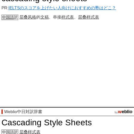
PR:
IELTSのスコアを上げたい人向けにおすすめの塾はどこ？
层叠
风格
的
文稿
、串接
样式表
、
层叠样式表
中国語
訳
Weblio中日対訳辞書
Cascading Style Sheets
层叠样式表
中国語訳