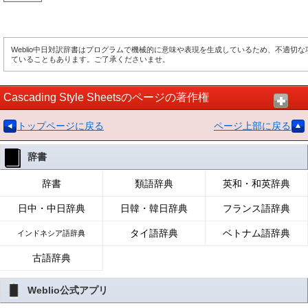
Weblio中日対訳辞書はプログラムで機械的に意味や表現を生成しているため、不適切
ていることもあります。ご了承くださいませ。
Cascading Style Sheetsのページの著作権
トップページに戻る
ページ上部に戻る
辞書
辞書
類語辞典
英和・和英辞典
日中・中日辞典
日韓・韓日辞典
フランス語辞典
タイ語辞典
ベトナム語辞典
インドネシア語辞典
古語辞典
Weblio公式アプリ