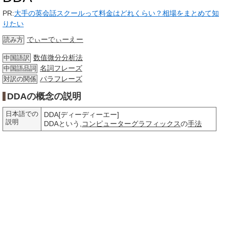
PR:
大手の英会話スクールって料金はどれくらい？相場をまとめて知
りたい
でぃーでぃーえー
読み方
数值微分分析法
中国語訳
名詞
フレーズ
中国語品詞
パラフレーズ
対訳の関係
DDAの概念の説明
日本語での
DDA[ディーディーエー]
説明
DDAという,
コンピューターグラフィックス
の
手法