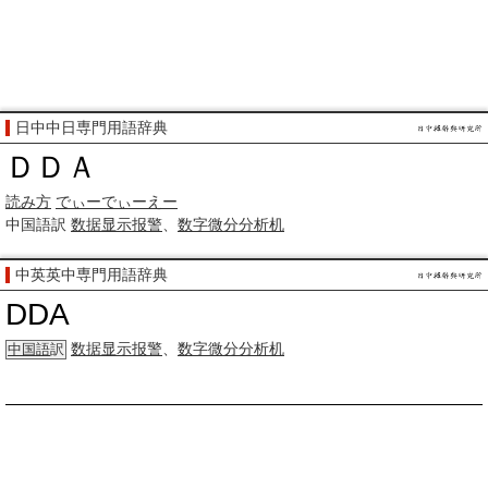
日中中日専門用語辞典
ＤＤＡ
読み方
でぃーでぃーえー
中国語訳
数据显示报警
、
数字微分分析机
中英英中専門用語辞典
DDA
数据显示报警
、
数字微分分析机
中国語
訳