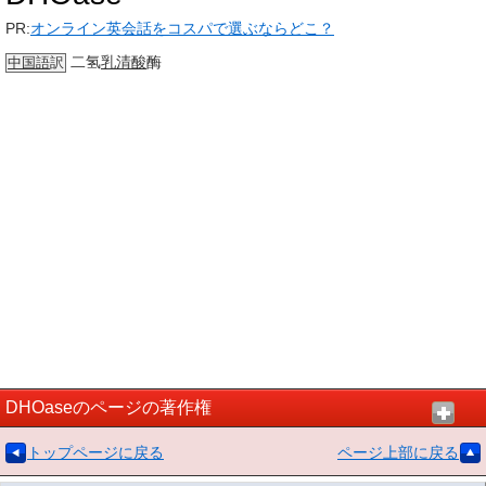
PR:
オンライン英会話をコスパで選ぶならどこ？
二氢
乳清酸
酶
中国語
訳
DHOaseのページの著作権
トップページに戻る
ページ上部に戻る