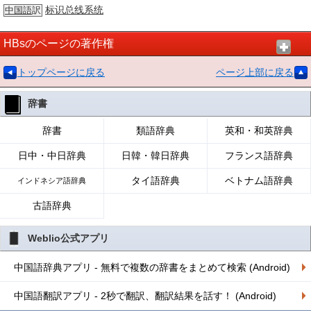
标识总线系统
中国語
訳
HBsのページの著作権
トップページに戻る
ページ上部に戻る
辞書
辞書
類語辞典
英和・和英辞典
日中・中日辞典
日韓・韓日辞典
フランス語辞典
タイ語辞典
ベトナム語辞典
インドネシア語辞典
古語辞典
Weblio公式アプリ
中国語辞典アプリ - 無料で複数の辞書をまとめて検索 (Android)
中国語翻訳アプリ - 2秒で翻訳、翻訳結果を話す！ (Android)