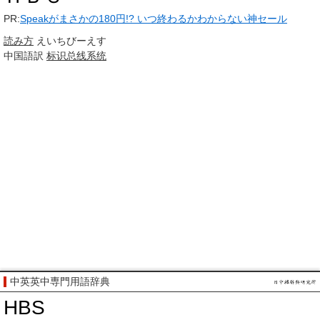
PR:
Speakがまさかの180円!? いつ終わるかわからない神セール
読み方
えいちびーえす
中国語訳
标识总线系统
中英英中専門用語辞典
HBS