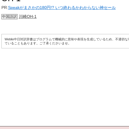
PR:
Speakがまさかの180円!? いつ終わるかわからない神セール
川崎OH-1
中国語訳
Weblio中日対訳辞書はプログラムで機械的に意味や表現を生成しているため、不適切
ていることもあります。ご了承くださいませ。