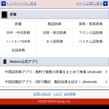
トップページに戻る
ページ上部に戻る
辞書
辞書
類語辞典
英和・和英辞典
日中・中日辞典
日韓・韓日辞典
フランス語辞典
タイ語辞典
ベトナム語辞典
インドネシア語辞典
古語辞典
Weblio公式アプリ
中国語辞典アプリ - 無料で複数の辞書をまとめて検索 (Android)
中国語翻訳アプリ - 2秒で翻訳、翻訳結果を話す！ (Android)
お問い合わせ
ヘルプ
会社情報
©2026 GRAS Group, Inc.