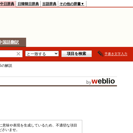
中日辞典
日韓韓日辞典
古語辞典
その他の辞書▼
中国語翻訳
手書き文字入力
5
の解説
械的に意味や表現を生成しているため、不適切な項目
ださいませ。