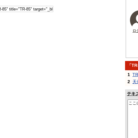
ロ
「TR
1
T
2
天
テキ