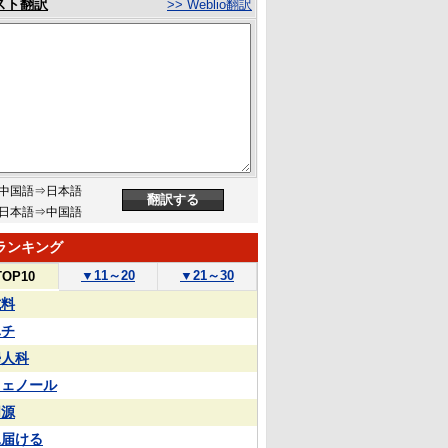
スト翻訳
>> Weblio翻訳
中国語⇒日本語
日本語⇒中国語
ランキング
▼
11～20
▼
21～30
TOP10
試料
ハチ
婦人科
フェノール
同源
見届ける