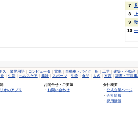
7
8
9
10
ネス
｜
業界用語
｜
コンピュータ
｜
電車
｜
自動車・バイク
｜
船
｜
工学
｜
建築・不動産
文化
｜
生活
｜
ヘルスケア
｜
趣味
｜
スポーツ
｜
生物
｜
食品
｜
人名
｜
方言
｜
辞書・百科事
能
お問合せ・ご要望
会社概要
リオのアプリ
・
お問い合わせ
・
公式企業ページ
・
会社情報
・
採用情報