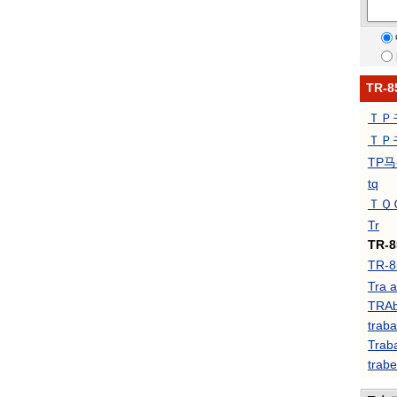
TR
ＴＰ
ＴＰ
TP
tq
ＴＱ
Tr
TR-8
TR-
Tra a
TRA
traba
Traba
trabe