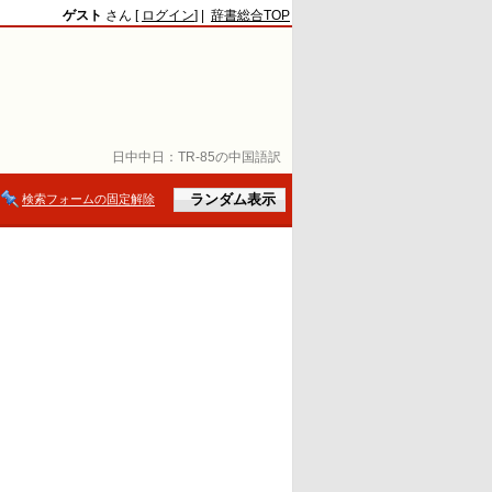
ゲスト
さん [
ログイン
] |
辞書総合TOP
日中中日：
TR-85の中国語訳
検索フォームの固定解除