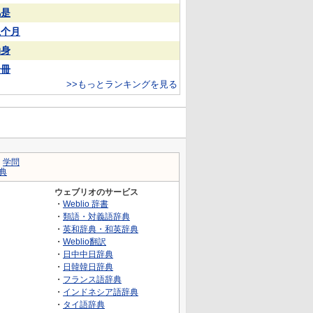
凡是
上个月
动身
一冊
>>もっとランキングを見る
｜
学問
典
ウェブリオのサービス
・
Weblio 辞書
・
類語・対義語辞典
・
英和辞典・和英辞典
・
Weblio翻訳
・
日中中日辞典
・
日韓韓日辞典
・
フランス語辞典
・
インドネシア語辞典
・
タイ語辞典