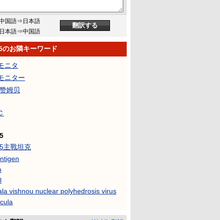
中国語⇒日本語
日本語⇒中国語
-85のお隣キーワード
モニタ
モニター
马赞姆贝
Ｃ
5
85主戰坦克
ntigen
b
l
la vishnou nuclear polyhedrosis virus
cula