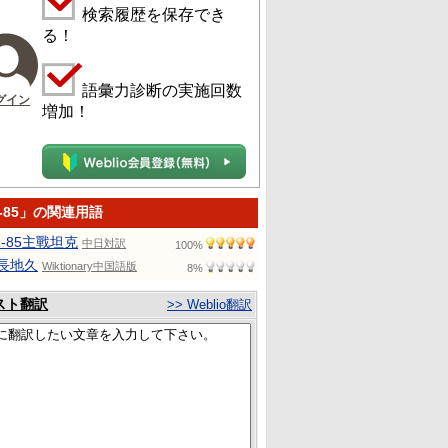
検索履歴を保存でき
る！
語彙力診断の実施回数
グイン
増加！
-85」の関連用語
R-85主戰坦克
中日対訳
100%
長地久
Wiktionary中国語版
8%
スト翻訳
>> Weblio翻訳