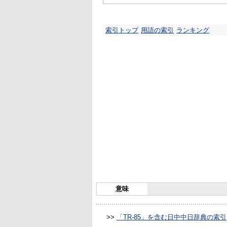
索引トップ
用語の索引
ランキング
意味
>>
「TR-85」を含む日中中日辞典の索引