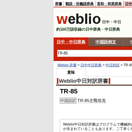
辞書
類語・対義語辞典
英和・和英辞典
日中
日中・中日
約160万語収録の日中辞典・中日辞典
日中・中日辞典
中国語例文
Weblio 辞書
>
日中中日辞典
>
中日対訳
>
TR-8
意味
Weblio中日対訳辞書
TR-85
TR-85主戰坦克
中国語訳
Weblio中日対訳辞書はプログラムで機
が含まれていることもあります。ご了承く