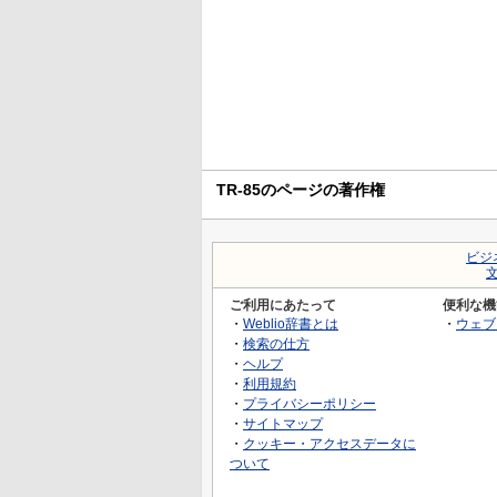
TR-85のページの著作権
ビジ
ご利用にあたって
便利な機
・
Weblio辞書とは
・
ウェブ
・
検索の仕方
・
ヘルプ
・
利用規約
・
プライバシーポリシー
・
サイトマップ
・
クッキー・アクセスデータに
ついて