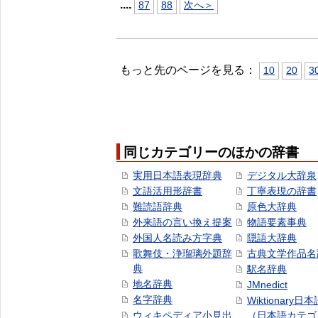
...
.
87
88
次へ＞
もっと先のページを見る：
10
20
3
同じカテゴリーのほかの辞書
実用日本語表現辞典
デジタル大辞泉
文語活用形辞書
丁寧表現の辞書
難読語辞典
原色大辞典
外来語の言い換え提案
物語要素事典
外国人名読み方字典
隠語大辞典
歌舞伎・浄瑠璃外題辞
古典文学作品名
典
駅名辞典
地名辞典
JMnedict
名字辞典
Wiktionary日
ウィキペディア小見出
（日本語カテゴ