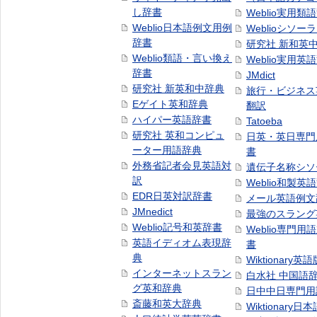
し辞書
Weblio実用類
Weblio日本語例文用例
Weblioシソー
辞書
研究社 新和英
Weblio類語・言い換え
Weblio実用英
辞書
JMdict
研究社 新英和中辞典
旅行・ビジネス
Eゲイト英和辞典
翻訳
ハイパー英語辞書
Tatoeba
研究社 英和コンピュ
日英・英日専門
ーター用語辞典
書
外務省記者会見英語対
遺伝子名称シソ
訳
Weblio和製英
EDR日英対訳辞書
メール英語例文
JMnedict
最強のスラング
Weblio記号和英辞書
Weblio専門用
英語イディオム表現辞
書
典
Wiktionary英語
インターネットスラン
白水社 中国語
グ英和辞典
日中中日専門用
斎藤和英大辞典
Wiktionary日