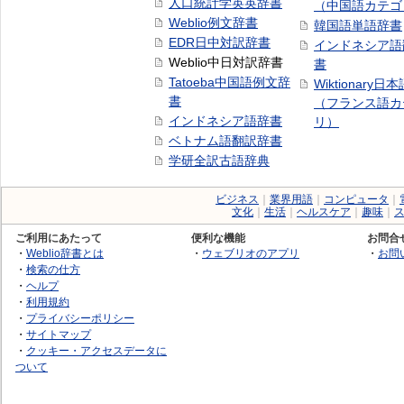
人口統計学英英辞書
（中国語カテゴ
Weblio例文辞書
韓国語単語辞書
EDR日中対訳辞書
インドネシア語
Weblio中日対訳辞書
書
Tatoeba中国語例文辞
Wiktionary日
書
（フランス語カ
インドネシア語辞書
リ）
ベトナム語翻訳辞書
学研全訳古語辞典
ビジネス
｜
業界用語
｜
コンピュータ
｜
文化
｜
生活
｜
ヘルスケア
｜
趣味
｜
ご利用にあたって
便利な機能
お問合
・
Weblio辞書とは
・
ウェブリオのアプリ
・
お問
・
検索の仕方
・
ヘルプ
・
利用規約
・
プライバシーポリシー
・
サイトマップ
・
クッキー・アクセスデータに
ついて