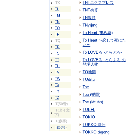
TNTエクスプレス
TK
TL
TNT換算
TM
TN液晶
TN
TNyìjīng
TO
To Heart (电视剧)
TP
To Heart 〜恋して死にた
TQ
い〜
TR
To LOVEる -とらぶる-
TS
TT
To LOVEる -とらぶる-の
登場人物
TU
TO地圖
TV
TW
TOdìtú
TX
Toe
TY
Toe (樂團)
TZ
Toe (lètuán)
T(50音)
TOEFL
T(タイ文
字)
TOKIO
T(数字)
TOKKO 特公
T(記号)
TOKKO tègōng