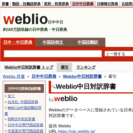
辞書
類語・対義語辞典
英和・和英辞典
日中中日辞典
日韓韓日辞典
古語辞
日中中日
約160万語収録の日中辞典・中日辞典
日中・中日辞典
中国語例文
中国語翻訳
Weblio中日対訳辞書 トップ
索引
ランキング
Weblio 辞書
＞
日中中日辞典
＞
Weblio中日対訳辞書
＞ 索引
Weblio中日対訳辞書
日中中日辞典収録辞書
全て
▼
白水社 中国語辞典
▼
Weblio中国語翻訳辞
▼
Weblioのデータベースに登録されている
書
対訳辞書です。
EDR日中対訳辞書
▼
日中中日専門用語辞典
提供 Weblio
▼
中英英中専門用語辞典
URL
https://cjjc.weblio.jp/
▼