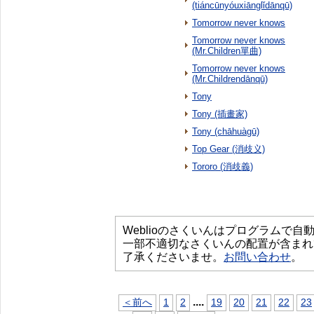
(tiáncūnyóuxiānglǐdānqū)
Tomorrow never knows
Tomorrow never knows
(Mr.Children單曲)
Tomorrow never knows
(Mr.Childrendānqū)
Tony
Tony (插畫家)
Tony (chāhuàgū)
Top Gear (消歧义)
Tororo (消歧義)
Weblioのさくいんはプログラムで
一部不適切なさくいんの配置が含まれ
了承くださいませ。
お問い合わせ
。
...
.
＜前へ
1
2
19
20
21
22
23