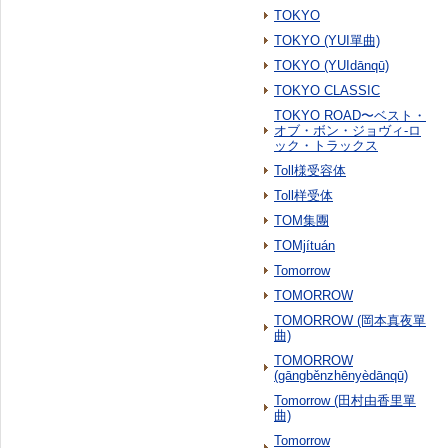
TOKYO
TOKYO (YUI單曲)
TOKYO (YUIdānqū)
TOKYO CLASSIC
TOKYO ROAD〜ベスト・
オブ・ボン・ジョヴィ-ロ
ック・トラックス
Toll様受容体
Toll样受体
TOM集團
TOMjítuán
Tomorrow
TOMORROW
TOMORROW (岡本真夜單
曲)
TOMORROW
(gāngběnzhēnyèdānqū)
Tomorrow (田村由香里單
曲)
Tomorrow