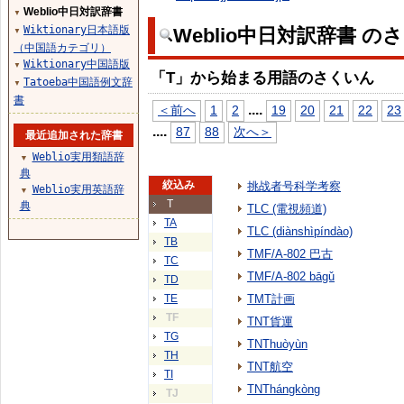
Weblio中日対訳辞書
▼
Wiktionary日本語版
Weblio中日対訳辞書 の
▼
（中国語カテゴリ）
Wiktionary中国語版
▼
「T」から始まる用語のさくいん
Tatoeba中国語例文辞
▼
書
...
.
＜前へ
1
2
19
20
21
22
23
...
.
87
88
次へ＞
最近追加された辞書
Weblio実用類語辞
▼
典
絞込み
挑战者号科学考察
Weblio実用英語辞
▼
T
典
TLC (電視頻道)
TA
TLC (diànshìpíndào)
TB
TMF/A-802 巴古
TC
TMF/A-802 bāgǔ
TD
TE
TMT計画
TF
TNT貨運
TG
TNThuòyùn
TH
TNT航空
TI
TNThángkòng
TJ