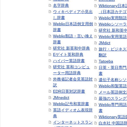
名字辞典
Wiktionary日
ウィキペディア小見出
（日本語カテゴ
し辞書
Weblio実用類
Weblio日本語例文用例
Weblioシソー
辞書
研究社 新和英
Weblio類語・言い換え
Weblio実用英
辞書
JMdict
研究社 新英和中辞典
旅行・ビジネス
Eゲイト英和辞典
翻訳
ハイパー英語辞書
Tatoeba
研究社 英和コンピュ
日英・英日専門
ーター用語辞典
書
外務省記者会見英語対
遺伝子名称シソ
訳
Weblio和製英
EDR日英対訳辞書
メール英語例文
JMnedict
最強のスラング
Weblio記号和英辞書
Weblio専門用
英語イディオム表現辞
書
典
Wiktionary英語
インターネットスラン
白水社 中国語