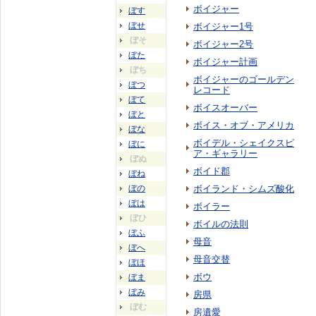
ボイジャー
ぼす
ぼせ
ボイジャー1号
ぼそ
ボイジャー2号
ぼた
ボイジャー計画
ぼち
ボイジャーのゴールデン
ぼつ
レコード
ぼて
ボイスオーバー
ぼと
ボイス・オブ・アメリカ
ぼな
ボイデル・シェイクスピ
ぼに
ア・ギャラリー
ぼぬ
ボイド郡
ぼね
ぼの
ボイランド・シムズ酸化
ぼは
ボイラー
ぼひ
ボイルの法則
ぼふ
母音
ぼへ
母音交替
ぼほ
ボウ
ぼま
ぼみ
房県
ぼむ
房遺愛