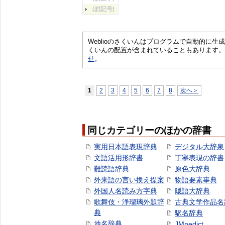
ぼ(記号)
Weblioのさくいんはプログラムで自動的に
くいんの配置が含まれていることもあります。
せ
。
1
2
3
4
5
6
7
8
次へ＞
同じカテゴリーのほかの辞書
実用日本語表現辞典
デジタル大辞泉
文語活用形辞書
丁寧表現の辞書
難読語辞典
原色大辞典
外来語の言い換え提案
物語要素事典
外国人名読み方字典
隠語大辞典
歌舞伎・浄瑠璃外題辞
古典文学作品名
典
駅名辞典
地名辞典
JMnedict