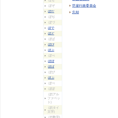
ぼぜ
茫崖行政委員会
ぼぞ
ぼだ
忘却
ぼぢ
ぼづ
ぼで
ぼど
ぼば
ぼび
ぼぶ
ぼべ
ぼぼ
ぼぱ
ぼぴ
ぼぷ
ぼぺ
ぼぽ
ぼ(アル
ファベッ
ト)
ぼ(タイ
文字)
ぼ(数字)