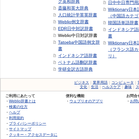
グ英和辞典
日中中日専門用
斎藤和英大辞典
Wiktionary日
人口統計学英英辞書
（中国語カテゴ
Weblio例文辞書
韓国語単語辞書
EDR日中対訳辞書
インドネシア語
Weblio中日対訳辞書
書
Tatoeba中国語例文辞
Wiktionary日
書
（フランス語カ
インドネシア語辞書
リ）
ベトナム語翻訳辞書
学研全訳古語辞典
ビジネス
｜
業界用語
｜
コンピュータ
｜
文化
｜
生活
｜
ヘルスケア
｜
趣味
｜
ご利用にあたって
便利な機能
お問合
・
Weblio辞書とは
・
ウェブリオのアプリ
・
お問
・
検索の仕方
・
ヘルプ
・
利用規約
・
プライバシーポリシー
・
サイトマップ
・
クッキー・アクセスデータに