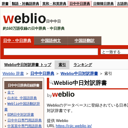
辞書
類語・対義語辞典
英和・和英辞典
日中中日辞典
日韓韓日辞典
古語辞
日中中日
約160万語収録の日中辞典・中日辞典
日中・中日辞典
中国語例文
中国語翻訳
Weblio中日対訳辞書 トップ
索引
ランキング
Weblio 辞書
＞
日中中日辞典
＞
Weblio中日対訳辞書
＞ 索引
Weblio中日対訳辞書
日中中日辞典収録辞書
全て
▼
白水社 中国語辞典
▼
Weblio中国語翻訳辞
▼
Weblioのデータベースに登録されている
書
対訳辞書です。
EDR日中対訳辞書
▼
日中中日専門用語辞典
提供 Weblio
▼
URL
https://cjjc.weblio.jp/
中英英中専門用語辞典
▼