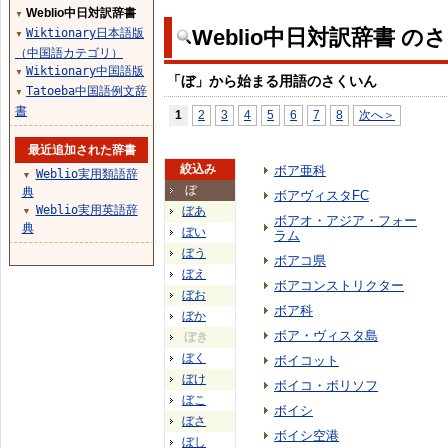
Weblio中日対訳辞書
▼
Weblio中日対訳辞書 の
Wiktionary日本語版
▼
（中国語カテゴリ）
Wiktionary中国語版
▼
「ぼ」から始まる用語のさくいん
Tatoeba中国語例文辞
▼
書
1
2
3
4
5
6
7
8
次へ＞
最近追加された辞書
絞込み
ボア亜科
Weblio実用類語辞
▼
ぼ
典
ボアヴィスタFC
Weblio実用英語辞
ぼあ
▼
ボアオ・アジア・フォー
典
ぼい
ラム
ぼう
ボアコ県
ぼえ
ボアコンストリクター
ぼお
ボア科
ぼか
ボア・ヴィスタ島
ぼき
ぼく
ボイコット
ぼけ
ボイコ・ボリソフ
ぼこ
ボイシ
ぼさ
ボイシ空港
ぼし