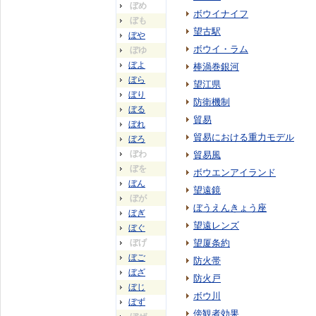
ぼめ
ボウイナイフ
ぼも
望古駅
ぼや
ボウイ・ラム
ぼゆ
ぼよ
棒渦巻銀河
ぼら
望江県
ぼり
防衛機制
ぼる
貿易
ぼれ
貿易における重力モデル
ぼろ
ぼわ
貿易風
ぼを
ボウエンアイランド
ぼん
望遠鏡
ぼが
ぼうえんきょう座
ぼぎ
望遠レンズ
ぼぐ
ぼげ
望厦条約
ぼご
防火帯
ぼざ
防火戸
ぼじ
ボウ川
ぼず
傍観者効果