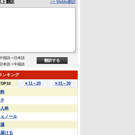
スト翻訳
>> Weblio翻訳
中国語⇒日本語
日本語⇒中国語
ランキング
▼
11～20
▼
21～30
TOP10
試料
ハチ
婦人科
フェノール
同源
見届ける