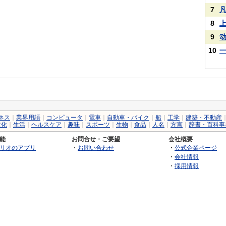
7
8
9
10
ネス
｜
業界用語
｜
コンピュータ
｜
電車
｜
自動車・バイク
｜
船
｜
工学
｜
建築・不動産
文化
｜
生活
｜
ヘルスケア
｜
趣味
｜
スポーツ
｜
生物
｜
食品
｜
人名
｜
方言
｜
辞書・百科事
能
お問合せ・ご要望
会社概要
リオのアプリ
・
お問い合わせ
・
公式企業ページ
・
会社情報
・
採用情報