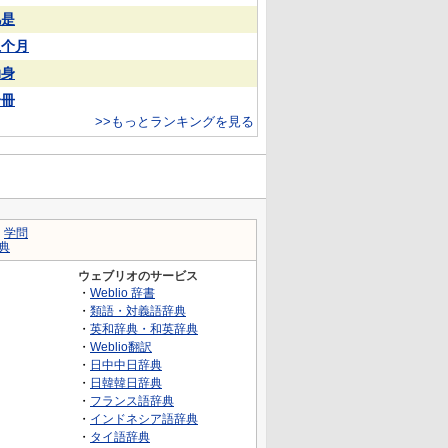
凡是
上个月
动身
一冊
>>もっとランキングを見る
｜
学問
典
ウェブリオのサービス
・
Weblio 辞書
・
類語・対義語辞典
・
英和辞典・和英辞典
・
Weblio翻訳
・
日中中日辞典
・
日韓韓日辞典
・
フランス語辞典
・
インドネシア語辞典
・
タイ語辞典