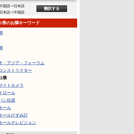
中国語⇒日本語
日本語⇒中国語
コ県のお隣キーワード
調
調
オ・アジア・フォーラム
コンストリクター
コ県
サイトカメラ
ドロール
バン抗原
ホール
ホールひずみ計
ホールテレビジョン