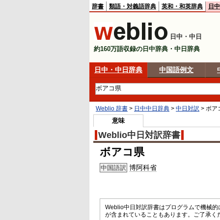
辞書
類語・対義語辞典
英和・和英辞典
日中
日中・中日
約160万語収録の日中辞典・中日辞典
日中・中日辞典
中国語例文
Weblio 辞書
>
日中中日辞典
>
中日対訳
>
ボア
意味
Weblio中日対訳辞書
ボアコ県
博阿科省
中国語訳
Weblio中日対訳辞書はプログラムで機
が含まれていることもあります。ご了承く