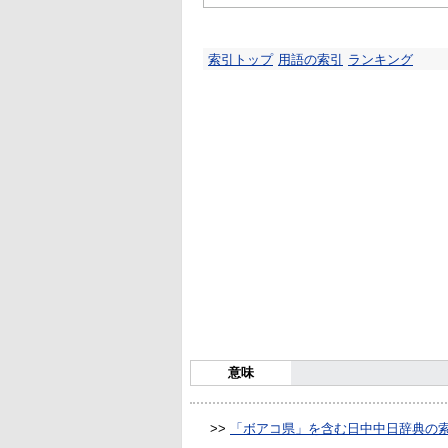
索引トップ
用語の索引
ランキング
意味
>>
「ボアコ県」を含む日中中日辞典の