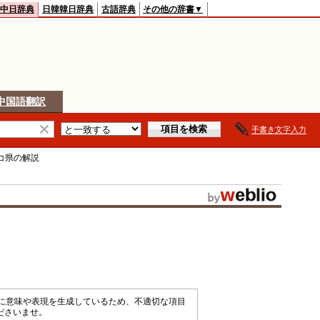
中日辞典
日韓韓日辞典
古語辞典
その他の辞書▼
中国語翻訳
手書き文字入力
コ県
の解説
械的に意味や表現を生成しているため、不適切な項目
ださいませ。