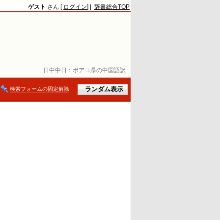
ゲスト
さん [
ログイン
] |
辞書総合TOP
日中中日：
ボアコ県の中国語訳
検索フォームの固定解除