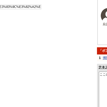
ロ
「ボ
1
博
テキ