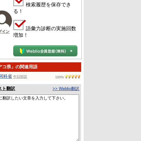
検索履歴を保存でき
る！
語彙力診断の実施回数
グイン
増加！
アコ県」の関連用語
阿科省
中日対訳
100%
スト翻訳
>> Weblio翻訳