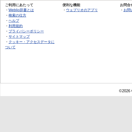
ご利用にあたって
便利な機能
お問合
・
Weblio辞書とは
・
ウェブリオのアプリ
・
お問
・
検索の仕方
・
ヘルプ
・
利用規約
・
プライバシーポリシー
・
サイトマップ
・
クッキー・アクセスデータに
ついて
©2026 