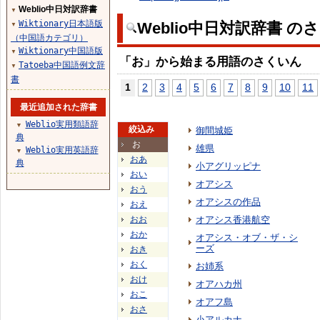
Weblio中日対訳辞書
▼
Wiktionary日本語版
Weblio中日対訳辞書 の
▼
（中国語カテゴリ）
Wiktionary中国語版
▼
「お」から始まる用語のさくいん
Tatoeba中国語例文辞
▼
書
1
2
3
4
5
6
7
8
9
10
11
最近追加された辞書
Weblio実用類語辞
▼
絞込み
御間城姫
典
お
雄県
Weblio実用英語辞
▼
おあ
典
小アグリッピナ
おい
オアシス
おう
オアシスの作品
おえ
おお
オアシス香港航空
おか
オアシス・オブ・ザ・シ
ーズ
おき
おく
お姉系
おけ
オアハカ州
おこ
オアフ島
おさ
小アルカナ