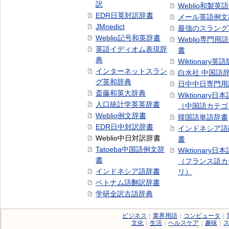
訳
Weblio和製英
EDR日英対訳辞書
メール英語例文
JMnedict
最強のスラング
Weblio記号和英辞書
Weblio専門用
英語イディオム表現辞
書
典
Wiktionary英語
インターネットスラン
白水社 中国語
グ英和辞典
日中中日専門用
斎藤和英大辞典
Wiktionary日
人口統計学英英辞書
（中国語カテゴ
Weblio例文辞書
韓国語単語辞書
EDR日中対訳辞書
インドネシア語
Weblio中日対訳辞書
書
Tatoeba中国語例文辞
Wiktionary日
書
（フランス語カ
インドネシア語辞書
リ）
ベトナム語翻訳辞書
学研全訳古語辞典
ビジネス
｜
業界用語
｜
コンピュータ
｜
文化
｜
生活
｜
ヘルスケア
｜
趣味
｜