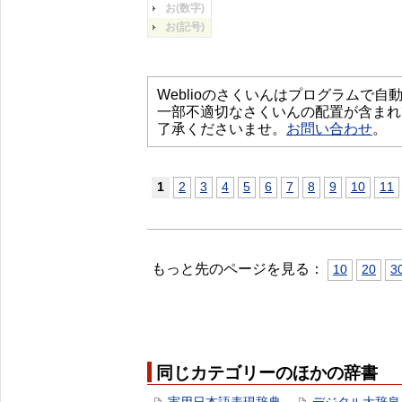
お(数字)
お(記号)
Weblioのさくいんはプログラムで
一部不適切なさくいんの配置が含まれ
了承くださいませ。
お問い合わせ
。
1
2
3
4
5
6
7
8
9
10
11
もっと先のページを見る：
10
20
3
同じカテゴリーのほかの辞書