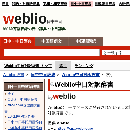
辞書
類語・対義語辞典
英和・和英辞典
日中中日辞典
日韓韓日辞典
古語辞
日中中日
約160万語収録の日中辞典・中日辞典
日中・中日辞典
中国語例文
中国語翻訳
Weblio中日対訳辞書 トップ
索引
ランキング
Weblio 辞書
＞
日中中日辞典
＞
Weblio中日対訳辞書
＞ 索引
Weblio中日対訳辞書
日中中日辞典収録辞書
全て
▼
白水社 中国語辞典
▼
Weblio中国語翻訳辞
▼
Weblioのデータベースに登録されている
書
対訳辞書です。
EDR日中対訳辞書
▼
日中中日専門用語辞典
提供 Weblio
▼
中英英中専門用語辞典
URL
https://cjjc.weblio.jp/
▼