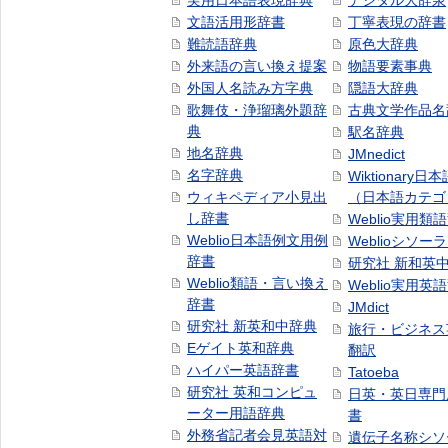
実用日本語表現辞典
デジタル大辞泉
文語活用形辞書
丁寧表現の辞書
難読語辞典
原色大辞典
外来語の言い換え提案
物語要素事典
外国人名読み方字典
隠語大辞典
歌舞伎・浄瑠璃外題辞
古典文学作品名
典
駅名辞典
地名辞典
JMnedict
名字辞典
Wiktionary日
ウィキペディア小見出
（日本語カテゴ
し辞書
Weblio実用類
Weblio日本語例文用例
Weblioシソー
辞書
研究社 新和英
Weblio類語・言い換え
Weblio実用英
辞書
JMdict
研究社 新英和中辞典
旅行・ビジネス
Eゲイト英和辞典
翻訳
ハイパー英語辞書
Tatoeba
研究社 英和コンピュ
日英・英日専門
ーター用語辞典
書
外務省記者会見英語対
遺伝子名称シソ