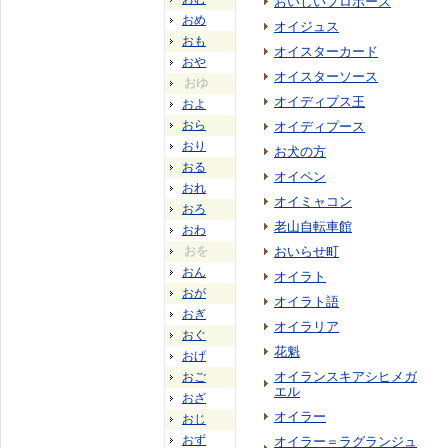
おいしいプロポーズ
おめ
オイジュス
おも
オイスターカード
おや
オイスターソース
おゆ
オイディプス王
およ
おら
オイディプース
おり
お犬の方
おる
オイペン
おれ
オイミャコン
おろ
老山自転車館
おわ
おを
おいらせ町
おん
オイラト
おが
オイラト語
おぎ
オイラリア
おぐ
花魁
おげ
オイランスキアシヒメガ
おご
エル
おざ
オイラー
おじ
おず
オイラー＝ラグランジュ