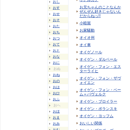
おし
お兄ちゃんのことなんか
おす
ぜんぜん好きじゃないん
おせ
だからねっ!!
おそ
小暗斑
おた
お家騒動
おち
オイオ州
おつ
おて
オイ車
おと
オイゲノール
おな
オイゲン・ダルベール
おに
オイゲン・フォン・エス
おぬ
ターライヒ
おね
オイゲン・フォン・ザヴ
おの
ォイエン
おは
オイゲン・フォン・ベー
おひ
ム＝バヴェルク
おふ
オイゲン・ブロイラー
おへ
オイゲン・ポランスキ
おほ
オイゲン・ヨッフム
おま
おいしい関係
おみ
おむ