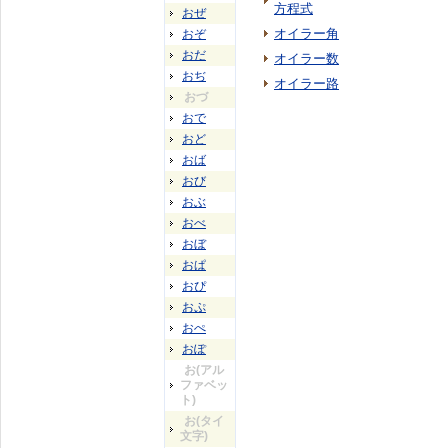
方程式
おぜ
オイラー角
おぞ
おだ
オイラー数
おぢ
オイラー路
おづ
おで
おど
おば
おび
おぶ
おべ
おぼ
おぱ
おぴ
おぷ
おぺ
おぽ
お(アル
ファベッ
ト)
お(タイ
文字)