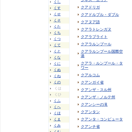
くし
クアドリガ
くす
くせ
クアドルプル・ダブル
くそ
クアヌア語
くた
クアラトレンガヌ
くち
クアラブライト
くつ
クアラルンプール
くて
くと
クアラルンプール国際空
港
くな
クアラ・ルンプール・タ
くに
ワー
くぬ
クアルコム
くね
くの
クアンガイ省
くは
クアンザ・スル州
くひ
クアンザ・ノルテ州
くふ
クアンシーの滝
くへ
クアンタン
くほ
クアンタ・コンピュータ
くま
くみ
クアンチ省
くむ