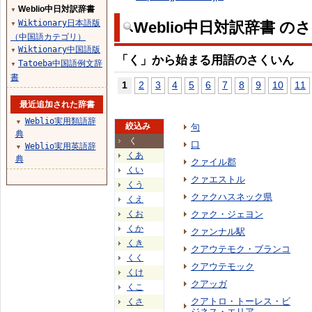
Weblio中日対訳辞書
▼
Wiktionary日本語版
Weblio中日対訳辞書 の
▼
（中国語カテゴリ）
Wiktionary中国語版
▼
「く」から始まる用語のさくいん
Tatoeba中国語例文辞
▼
書
1
2
3
4
5
6
7
8
9
10
11
最近追加された辞書
Weblio実用類語辞
▼
絞込み
句
典
く
口
Weblio実用英語辞
▼
くあ
典
クァイル郡
くい
クァエストル
くう
クァクハスネック県
くえ
くお
クァク・ジェヨン
くか
クァンナル駅
くき
クアウテモク・ブランコ
くく
クアウテモック
くけ
クアッガ
くこ
クアトロ・トーレス・ビ
くさ
ジネス・エリア