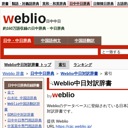
辞書
類語・対義語辞典
英和・和英辞典
日中中日辞典
日韓韓日辞典
古語辞
日中中日
約160万語収録の日中辞典・中日辞典
日中・中日辞典
中国語例文
中国語翻訳
Weblio中日対訳辞書 トップ
索引
ランキング
Weblio 辞書
＞
日中中日辞典
＞
Weblio中日対訳辞書
＞ 索引
Weblio中日対訳辞書
日中中日辞典収録辞書
全て
▼
白水社 中国語辞典
▼
Weblio中国語翻訳辞
▼
Weblioのデータベースに登録されている
書
対訳辞書です。
EDR日中対訳辞書
▼
日中中日専門用語辞典
提供 Weblio
▼
中英英中専門用語辞典
URL
https://cjjc.weblio.jp/
▼