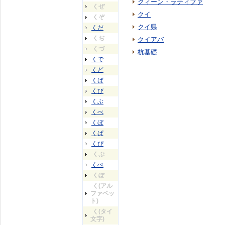
クィーン・ラティファ
くぜ
クイ
くぞ
クイ県
くだ
くぢ
クイアバ
くづ
杭基礎
くで
くど
くば
くび
くぶ
くべ
くぼ
くぱ
くぴ
くぷ
くぺ
くぽ
く(アル
ファベッ
ト)
く(タイ
文字)