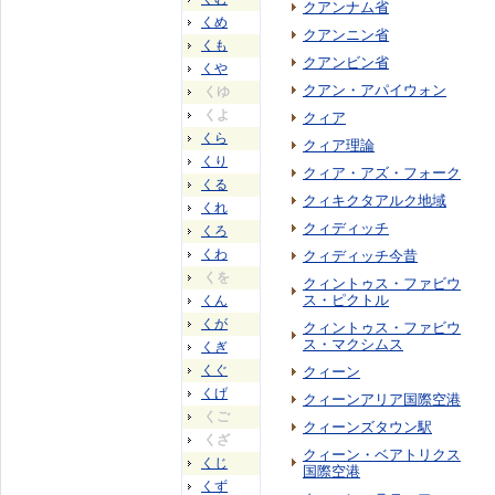
クアンナム省
くめ
クアンニン省
くも
クアンビン省
くや
クアン・アパイウォン
くゆ
くよ
クィア
くら
クィア理論
くり
クィア・アズ・フォーク
くる
クィキクタアルク地域
くれ
クィディッチ
くろ
くわ
クィディッチ今昔
くを
クィントゥス・ファビウ
ス・ピクトル
くん
くが
クィントゥス・ファビウ
ス・マクシムス
くぎ
くぐ
クィーン
くげ
クィーンアリア国際空港
くご
クィーンズタウン駅
くざ
クィーン・ベアトリクス
くじ
国際空港
くず