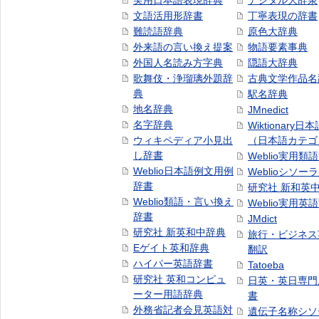
実用日本語表現辞典
デジタル大辞泉
文語活用形辞書
丁寧表現の辞書
難読語辞典
原色大辞典
外来語の言い換え提案
物語要素事典
外国人名読み方字典
隠語大辞典
歌舞伎・浄瑠璃外題辞
古典文学作品名
典
駅名辞典
地名辞典
JMnedict
名字辞典
Wiktionary日
ウィキペディア小見出
（日本語カテゴ
し辞書
Weblio実用類
Weblio日本語例文用例
Weblioシソー
辞書
研究社 新和英
Weblio類語・言い換え
Weblio実用英
辞書
JMdict
研究社 新英和中辞典
旅行・ビジネス
Eゲイト英和辞典
翻訳
ハイパー英語辞書
Tatoeba
研究社 英和コンピュ
日英・英日専門
ーター用語辞典
書
外務省記者会見英語対
遺伝子名称シソ