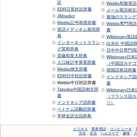
訳
Weblio和製英
EDR日英対訳辞書
メール英語例文
JMnedict
最強のスラング
Weblio記号和英辞書
Weblio専門用
英語イディオム表現辞
書
典
Wiktionary英語
インターネットスラン
白水社 中国語
グ英和辞典
日中中日専門用
斎藤和英大辞典
Wiktionary日
人口統計学英英辞書
（中国語カテゴ
Weblio例文辞書
韓国語単語辞書
EDR日中対訳辞書
インドネシア語
Weblio中日対訳辞書
書
Tatoeba中国語例文辞
Wiktionary日
書
（フランス語カ
インドネシア語辞書
リ）
ベトナム語翻訳辞書
学研全訳古語辞典
ビジネス
｜
業界用語
｜
コンピュータ
｜
文化
｜
生活
｜
ヘルスケア
｜
趣味
｜