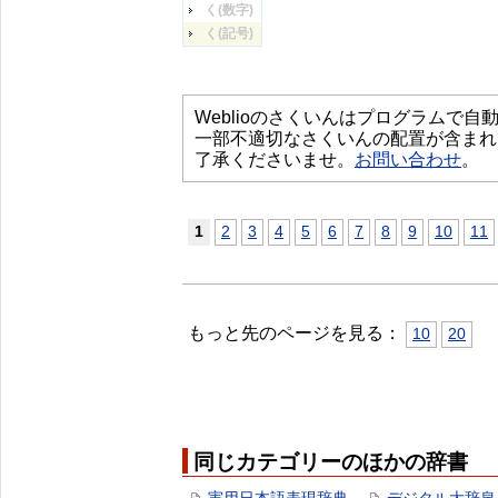
く(数字)
く(記号)
Weblioのさくいんはプログラムで
一部不適切なさくいんの配置が含まれ
了承くださいませ。
お問い合わせ
。
1
2
3
4
5
6
7
8
9
10
11
もっと先のページを見る：
10
20
同じカテゴリーのほかの辞書