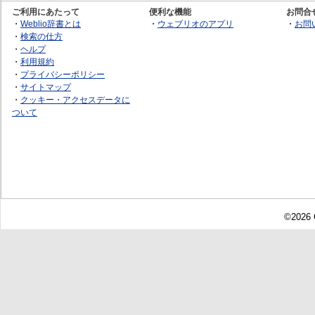
ご利用にあたって
便利な機能
お問合
・
Weblio辞書とは
・
ウェブリオのアプリ
・
お問
・
検索の仕方
・
ヘルプ
・
利用規約
・
プライバシーポリシー
・
サイトマップ
・
クッキー・アクセスデータに
ついて
©2026 